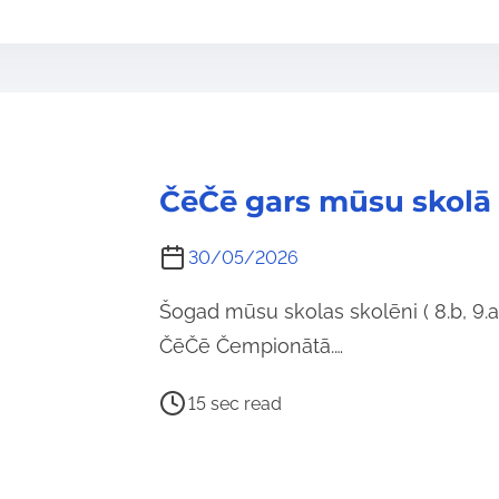
s
t
r
e
a
d
ČēČē gars mūsu skolā
t
i
30/05/2026
m
e
Šogad mūsu skolas skolēni ( 8.b, 9.a, 
ČēČē Čempionātā.…
P
15 sec read
o
s
t