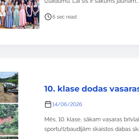
izlaidumu. Lai šis ir sākums jaunam…
P
6 sec read
o
s
t
r
e
a
d
t
10. klase dodas vasar
i
m
14/06/2026
e
Mēs, 10. klase, sākam vasaras brīvla
sportu!Izbaudījām skaistos dabas sk