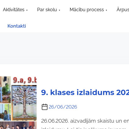
Aktivitātes
Par skolu
Mācību process
Ārpus
Kontakti
9. klases izlaidums 20
26/06/2026
26.06.2026. aizvadījām skaistu un e