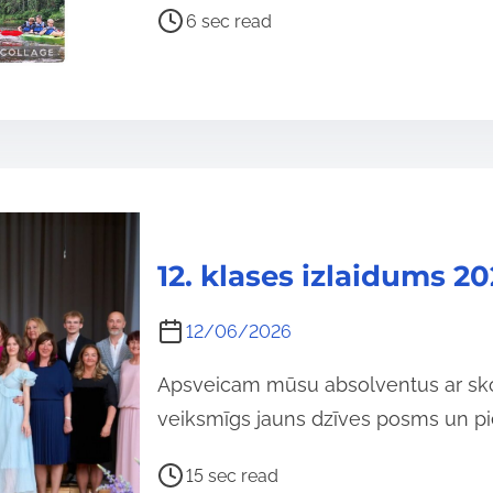
P
6 sec read
o
s
t
r
e
a
d
t
12. klases izlaidums 2
i
m
12/06/2026
e
Apsveicam mūsu absolventus ar sko
veiksmīgs jauns dzīves posms un piep
P
15 sec read