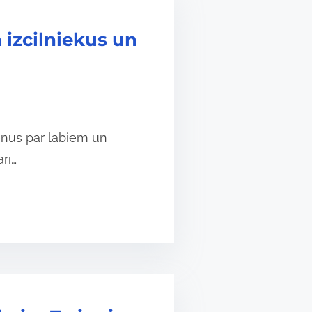
izcilniekus un
lēnus par labiem un
rī…