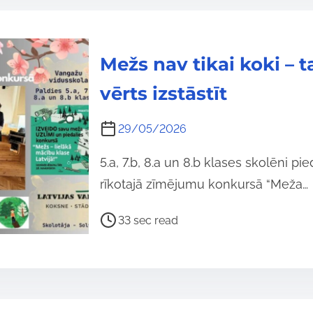
r
e
a
Mežs nav tikai koki – ta
d
vērts izstāstīt
t
i
29/05/2026
m
e
5.a, 7.b, 8.a un 8.b klases skolēni pie
rīkotajā zīmējumu konkursā “Meža…
P
33 sec read
o
s
t
r