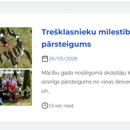
r
e
a
Trešklasnieku mīlestīb
d
t
pārsteigums
i
m
29/05/2026
e
Mācību gada noslēgumā skolotāju Ing
sirsnīgs pārsteigums no viņas delve
un…
P
13 sec read
o
s
t