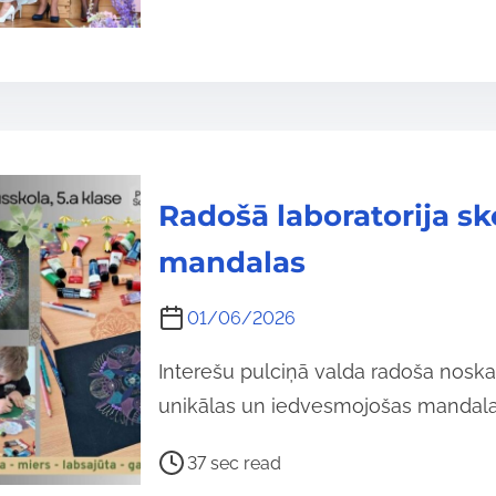
o
s
t
r
e
a
d
Radošā laboratorija sk
t
i
mandalas
m
e
01/06/2026
Interešu pulciņā valda radoša noska
unikālas un iedvesmojošas mandalas
P
37 sec read
o