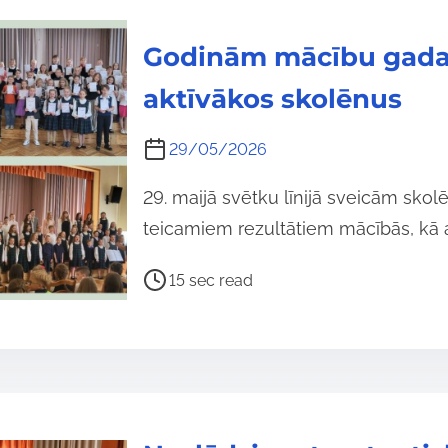
e
a
Godinām mācību gada 
d
t
aktīvākos skolēnus
i
m
29/05/2026
e
29. maijā svētku līnijā sveicām sko
teicamiem rezultātiem mācībās, kā a
P
15 sec read
o
s
t
r
e
a