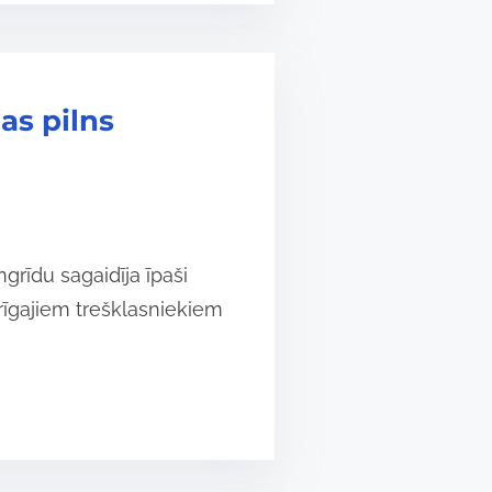
as pilns
rīdu sagaidīja īpaši
rīgajiem trešklasniekiem