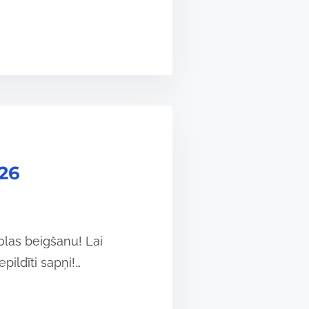
026
las beigšanu! Lai
ildīti sapņi!…