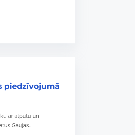
as piedzīvojumā
iku ar atpūtu un
atus Gaujas…