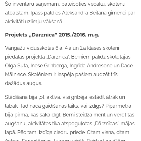
Šo inventāru saņēmām, pateicoties vecāku, skolēnu
atbalstam. Īpašs paldies Aleksandra Beitāna ģimenei par
aktivitāti uzlīmju vākšanā.
Projekts „Dārznīca” 2015./2016. m.g.
Vangažu vidusskolas 6.a, 4.a un 1.a klases skolēni
piedalās projektā „Dārznīca”. Bērniem palīdz skolotājas
Olga Suta, Inese Grinberga, Ingrīda Andresone un Dace
Mālniece. Skolēniem ir iespēja pašiem audzēt trīs
dažādus augus.
Stādīšana bija ļoti aktīva, visi gribēja iestādīt ātrāk un
labāk. Tad nāca gaidīšanas laiks, vai izdīgs? Piparmētra
bija pirmā, kas sāka dīgt. Bērni steidza mērīt un vērot tās
augšanu, aktivitātes tika atspoguļotas „Dārznīcas” mājas
lapā. Pēc tam izdīga ciedru priede. Citam viena, citam