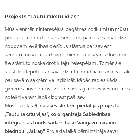
Projekts ”Tautu rakstu vijas”
Mūs vienmēr ir interesējuši pagātnes notikumi un mūsu
priekšteču loma tajos. Ģimenēs no paaudzes paaudzē
nododam ievērības cienīgus stāstus par saviem
senčiem un viņu piedzīvojumiem. Patiesi vai izdomāti ir
šie stāsti, to noskaidrot ir teju neiespējami. Tomēr šie
stāsti liek lepoties ar savu dzimtu, mudina uzzināt vairāk
par savām saknēm vai izdibināt, kāpēc radies kāds
ģimenes noslēpums. Izzinot savas ģimenes vēsturi, mēs
noteikti varam labāk izprast paši sevi.
Mūsu skolas
6.b klases skolēni piedalījās projektā
„Tautu rakstu vijas”, ko organizēja Sabiedrības
integrācijas fonds sadarbībā ar Vangažu ukraiņu
biedrību „Jatraņ”.
Projekta laikā bērni izzināja savu