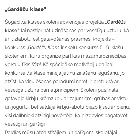
„Gardēžu klase”
Šogad 7.a klases skolēni apvienojās projektā
„Gardēžu
klase”,
lai nostiprinātu zināšanas par veselīgu uzturu, kā
arī uzlabotu ēst gatavošanas prasmes. Projekts –
konkurss „
Gardēžu klase”
ir skolu konkurss 5.–9. klašu
skolēniem, kuru organizē pārtikas mazumtirdzniecības
veikalu tīkls
Rimi.
Kā spēcīgāko motivāciju dalībai
konkursā 7.a klase minēja jaunu zināšanu iegūšanu, jo
atzīst, ka viņu ēšanas paradumi nereti ir pretrunā ar
veselīga uztura pamatprincipiem. Skolēni pusfinālā
gatavoja ķirbju krēmzupu ar zaļumiem, grūbas ar vistu
un jogurtu, bet saldajā ķirbju-ābolu biezo ķīseli ar pienu,
visi dalībnieki atzinīgi novērtēja, ka ir izdevies pagatavot
veselīgi un garšīgi.
Paldies mūsu atbalstītājiem un palīgiem: skolotājai