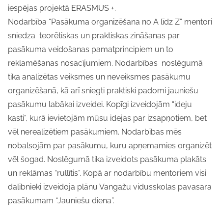
iespējas projektā ERASMUS +.
Nodarbība “Pasākuma organizēšana no A līdz Z” mentori
sniedza teorētiskas un praktiskas zināšanas par
pasākuma veidošanas pamatprincipiem un to
reklamēšanas nosacījumiem. Nodarbības noslēgumā
tika analizētas veiksmes un neveiksmes pasākumu
organizēšanā, kā arī sniegti praktiski padomi jauniešu
pasākumu labākai izveidei. Kopīgi izveidojām “ideju
kasti”, kurā ievietojām mūsu idejas par izsapņotiem, bet
vēl nerealizētiem pasākumiem. Nodarbības mēs
nobalsojām par pasākumu, kuru apņemamies organizēt
vēl šogad. Noslēgumā tika izveidots pasākuma plakāts
un reklāmas “rullītis”. Kopā ar nodarbību mentoriem visi
dalībnieki izveidoja plānu Vangažu vidusskolas pavasara
pasākumam “Jauniešu diena”.