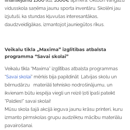
finansējumu
1500
līdz
3500€
apmērā. Oktobrī Vangažu
vidusskola saņēma jaunu sporta inventāru. Skolēni jau
izjutuši, ka stundas kļuvušas interesantākas,
daudzveidīgākas, izmantojot jauniegūtos rīkus.
Veikalu tīkla ,,Maxima” izglītības atbalsta
programma “Savai skolai”
Veikalu tīkla “Maxima” izglītības atbalsta programmas
“
Savai skolai
” mērķis bija papildināt Latvijas skolu un
bērnudārzu materiāli tehnisko nodrošinājumu, un
ikvienam būtu iespēja viegli un reizē ļoti īpaši pateikt
“Paldies!” savai skolai!
Mūsu skola šajā akcijā ieguva jaunu krāsu printeri, kuru
izmanto pirmskolas grupu audzēkņu mācību materiālu
pavairošanai.