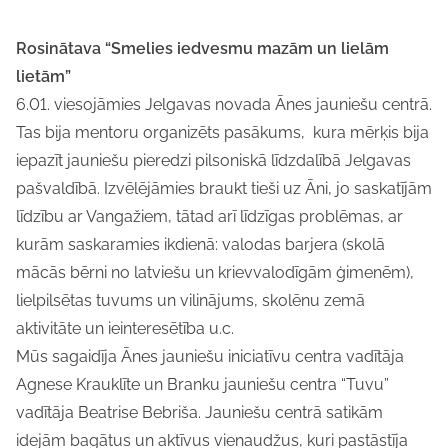
Rosinātava “Smelies iedvesmu mazām un lielām
lietām”
6.01. viesojāmies Jelgavas novada Ānes jauniešu centrā.
Tas bija mentoru organizēts pasākums, kura mērķis bija
iepazīt jauniešu pieredzi pilsoniskā līdzdalībā Jelgavas
pašvaldībā. Izvēlējāmies braukt tieši uz Āni, jo saskatījām
līdzību ar Vangažiem, tātad arī līdzīgas problēmas, ar
kurām saskaramies ikdienā: valodas barjera (skolā
mācās bērni no latviešu un krievvalodīgām ģimenēm),
lielpilsētas tuvums un vilinājums, skolēnu zemā
aktivitāte un ieinteresētība u.c.
Mūs sagaidīja Ānes jauniešu iniciatīvu centra vadītāja
Agnese Krauklīte un Branku jauniešu centra “Tuvu”
vadītāja Beatrise Bebriša. Jauniešu centrā satikām
idejām bagātus un aktīvus vienaudžus, kuri pastāstīja