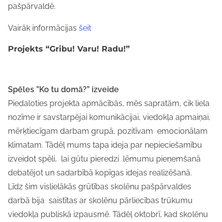
pašpārvaldē.
Vairāk informācijas
šeit
Projekts “Gribu! Varu! Radu!”
Spēles ”Ko tu domā?” izveide
Piedaloties projekta apmācībās, mēs sapratām, cik liela
nozīme ir savstarpējai komunikācijai, viedokļa apmaiņai,
mērķtiecīgam darbam grupā, pozitīvam emocionālam
klimatam. Tādēļ mums tapa ideja par nepieciešamību
izveidot spēli, lai gūtu pieredzi lēmumu pieņemšanā
debatējot un sadarbībā kopīgas idejas realizēšanā.
Līdz šim vislielākās grūtības skolēnu pašpārvaldes
darbā bija saistītas ar skolēnu pārliecības trūkumu
viedokļa publiskā izpausmē. Tādēļ oktobrī, kad skolēnu