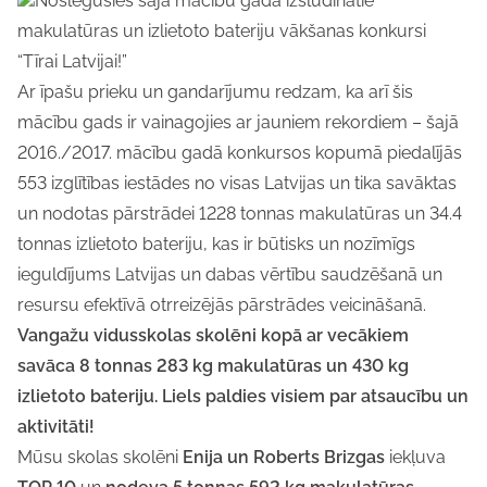
Noslēgušies šajā mācību gadā izsludinātie
makulatūras un izlietoto bateriju vākšanas konkursi
“Tīrai Latvijai!”
Ar īpašu prieku un gandarījumu redzam, ka arī šis
mācību gads ir vainagojies ar jauniem rekordiem – šajā
2016./2017. mācību gadā konkursos kopumā piedalījās
553 izglītības iestādes no visas Latvijas un tika savāktas
un nodotas pārstrādei 1228 tonnas makulatūras un 34.4
tonnas izlietoto bateriju, kas ir būtisks un nozīmīgs
ieguldījums Latvijas un dabas vērtību saudzēšanā un
resursu efektīvā otrreizējās pārstrādes veicināšanā.
Vangažu vidusskolas skolēni kopā ar vecākiem
savāca 8 tonnas 283 kg makulatūras un 430 kg
izlietoto bateriju. Liels paldies visiem par atsaucību un
aktivitāti!
Mūsu skolas skolēni
Enija un Roberts Brizgas
iekļuva