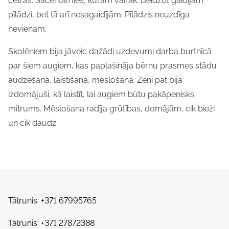
četras. Sacentāmies, kuram vairāk. Beidzot gaidījām
pīlādzi, bet tā arī nesagaidījām. Pīlādzis neuzdīga
nevienam.
Skolēniem bija jāveic dažādi uzdevumi darba burtnīcā
par šiem augiem, kas paplašināja bērnu prasmes stādu
audzēšanā, laistīšanā, mēslošanā. Zēni pat bija
izdomājuši, kā laistīt, lai augiem būtu pakāpenisks
mitrums. Mēslošana radīja grūtības, domājām, cik bieži
un cik daudz.
Tālrunis: +371 67995765
Tālrunis: +371 27872388