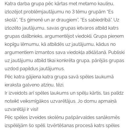
Katra darba grupa pēc kārtas met metamo kauliņu,
izlozējot problēmjautājumu no 3 tēmu grupām “Es
skolā”, “Es ģimenē un ar draugiem”, “Es sabiedrībā”. Uz
izlozēto jautājumu, savas grupas ietvaros atbild katrs
grupas dalībnieks, argumentējot viedokli. Grupa pieņem
kopīgu lēmumu, kā atbildēs uz jautājumu, kādus no
argumentiem izmantos sava viedokļa atklāšanā. Publiski
uz jautājumu atbild tikai konkrēta grupa, pārējās grupas
uzdod papildus jautājumus.
Pēc katra gājiena katra grupa savā spēles laukumā
ieraksta galveno atziņu, tēzi.
Ir izveidots arī spēles laukums un spēļu kārtis, tas palīdz
noteikt veiksmīgākos uzvarētājus. Jo domu apmaiņā
uzvarētāji ir visi!
Pēc spēles izveides skolēnu pašpārvaldes sanāksmēs
izspēlējām šo spēli. Izvērtēšanas procesā katrs spēles