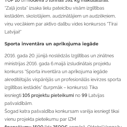
TOP 10
un
nodeva
5 tonnas 592 kg makulatūras.
“Zaļā josta” izsaka lielu pateicību visām izglītības
iestādēm, skolotājiem, audzinātājiem un audzēkņiem,
viņu vecākiem par aktīvo dalību vides konkursos “Tīrai
Latvijai!”
Sporta inventāra un aprīkojuma iegāde
2016. gada 20. jūnijā noslēdzās Izglītības un zinātnes
ministrijas 2016. gada 6.maijā izsludinātais projektu
konkurss “Sporta inventāra un aprīkojuma iegāde
akreditētajās vispārējās un profesionālās ievirzes sporta
izglītības iestādēs” (turpmāk – konkurss). Tika
iesniegti
105 projektu pieteikumi
no
99
Latvijas
pašvaldībām.
Šogad katra pašvaldība konkursam varēja iesniegt tikai
vienu projekta pieteikumu par IZM