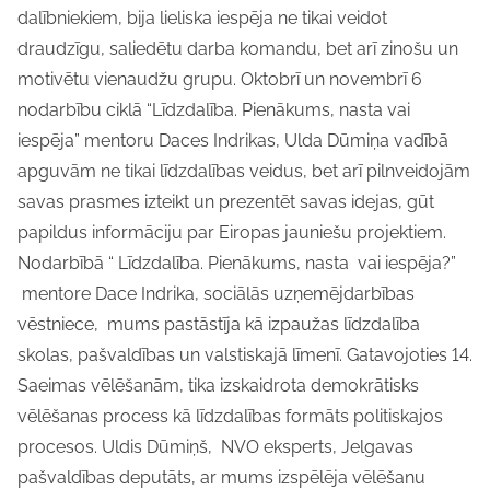
dalībniekiem, bija lieliska iespēja ne tikai veidot
draudzīgu, saliedētu darba komandu, bet arī zinošu un
motivētu vienaudžu grupu. Oktobrī un novembrī 6
nodarbību ciklā “Līdzdalība. Pienākums, nasta vai
iespēja” mentoru Daces Indrikas, Ulda Dūmiņa vadībā
apguvām ne tikai līdzdalības veidus, bet arī pilnveidojām
savas prasmes izteikt un prezentēt savas idejas, gūt
papildus informāciju par Eiropas jauniešu projektiem.
Nodarbībā “ Līdzdalība. Pienākums, nasta vai iespēja?”
mentore Dace Indrika, sociālās uzņemējdarbības
vēstniece, mums pastāstīja kā izpaužas līdzdalība
skolas, pašvaldības un valstiskajā līmenī. Gatavojoties 14.
Saeimas vēlēšanām, tika izskaidrota demokrātisks
vēlēšanas process kā līdzdalības formāts politiskajos
procesos. Uldis Dūmiņš, NVO eksperts, Jelgavas
pašvaldības deputāts, ar mums izspēlēja vēlēšanu