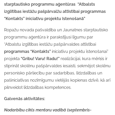
starptautisko programmu aģentūras “Atbalsts
izglītības iestāžu pašpārvalžu attīstībai programmas
“Kontakts” iniciatīvu projektu īstenošanā”
Ropažu novada pašvaldība un Jaunatnes starptautisko
programmu aģentūra ir parakstījusi līgumu par
“Atbalstu izglītības iestāžu pašpārvaldes attīstībai
programmas “Kontakts”
iniciatīvu projektu īstenošanai”
projekta
“Gribu! Varu! Radu!”
realizācijai, kura mērķis ir
stiprināt skolēnu pašpārvaldes iesaisti, sekmējot skolēnu
personisko pārliecību par sadarbības, līdzdalības un
pašiniciatīvas nozīmīgumu vietējās kopienas dzīvē, kā arī
pilnveidot līdzdalības kompetences.
Galvenās aktivitātes:
Nodarbību cikls mentoru vadībā (septembris-