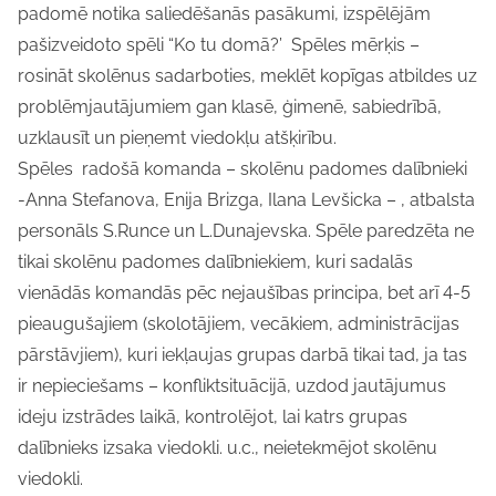
padomē notika saliedēšanās pasākumi, izspēlējām
pašizveidoto spēli “Ko tu domā?’ Spēles mērķis –
rosināt skolēnus sadarboties, meklēt kopīgas atbildes uz
problēmjautājumiem gan klasē, ģimenē, sabiedrībā,
uzklausīt un pieņemt viedokļu atšķirību.
Spēles radošā komanda – skolēnu padomes dalībnieki
-Anna Stefanova, Enija Brizga, Ilana Levšicka – , atbalsta
personāls S.Runce un L.Dunajevska. Spēle paredzēta ne
tikai skolēnu padomes dalībniekiem, kuri sadalās
vienādās komandās pēc nejaušības principa, bet arī 4-5
pieaugušajiem (skolotājiem, vecākiem, administrācijas
pārstāvjiem), kuri iekļaujas grupas darbā tikai tad, ja tas
ir nepieciešams – konfliktsituācijā, uzdod jautājumus
ideju izstrādes laikā, kontrolējot, lai katrs grupas
dalībnieks izsaka viedokli. u.c., neietekmējot skolēnu
viedokli.