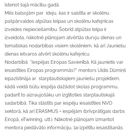
īstenot šajā mācību gadā.
Mēs balsojām par ideju, kas ir saistīta ar skolēnu
pašpārvaldes atpūtas telpas un skolēnu kafejnīcas
izveides nepieciešamību. Šobrīd atpūtas telpa ir
izveidota, nākotnē plānojam atvērtās durvju dienas un
tematiskas nodarbības visiem skolēniem, kā arī Jauniešu
dienas ietvaros atvērt skolēnu kafejnīcu.
Nodarbībā ”Iespējas Eiropas Savienībā. Kā jaunietis var
iesaistīties Eiropas programmās?” mentors Uldis Dūmiņš
iepazīstināja ar starptautiskajiem jauniešu projektiem,
kādā veidā būtu iespēja dažādot skolas programmu,
padarīt to aizraujošāku un izglītoties starptautiskajā
sadarbībā. Tika stāstīts par iespēju iesaistīties NVO
sektorā, kā arī ERASMUS + iespējām (brīvprātīgais darbs
Eiropā, eTwinning, utt.). Nākotnē plānojam izmantot
mentora piedāvāto informāciju, lai izpētītu iesaistīšanās