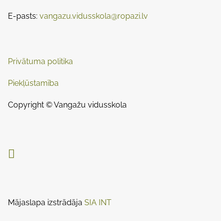
E-pasts:
vangazu.vidusskola@ropazi.lv
Privātuma politika
Piekļūstamība
Copyright © Vangažu vidusskola

Mājaslapa izstrādāja
SIA INT