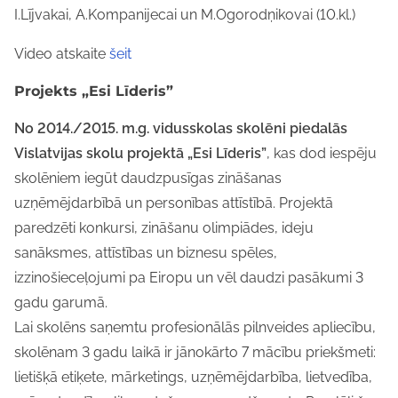
I.Lījvakai, A.Kompanijecai un M.Ogorodņikovai (10.kl.)
Video atskaite
šeit
Projekts „Esi Līderis”
No 2014./2015. m.g. vidusskolas skolēni piedalās
Vislatvijas skolu projektā „Esi Līderis”
, kas dod iespēju
skolēniem iegūt daudzpusīgas zināšanas
uzņēmējdarbībā un personības attīstībā. Projektā
paredzēti konkursi, zināšanu olimpiādes, ideju
sanāksmes, attīstības un biznesu spēles,
izzinošieceļojumi pa Eiropu un vēl daudzi pasākumi 3
gadu garumā.
Lai skolēns saņemtu profesionālās pilnveides apliecību,
skolēnam 3 gadu laikā ir jānokārto 7 mācību priekšmeti:
lietišķā etiķete, mārketings, uzņēmējdarbība, lietvedība,