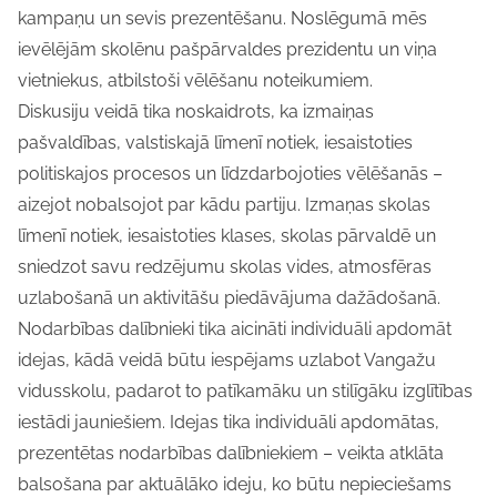
kampaņu un sevis prezentēšanu. Noslēgumā mēs
ievēlējām skolēnu pašpārvaldes prezidentu un viņa
vietniekus, atbilstoši vēlēšanu noteikumiem.
Diskusiju veidā tika noskaidrots, ka izmaiņas
pašvaldības, valstiskajā līmenī notiek, iesaistoties
politiskajos procesos un līdzdarbojoties vēlēšanās –
aizejot nobalsojot par kādu partiju. Izmaņas skolas
līmenī notiek, iesaistoties klases, skolas pārvaldē un
sniedzot savu redzējumu skolas vides, atmosfēras
uzlabošanā un aktivitāšu piedāvājuma dažādošanā.
Nodarbības dalībnieki tika aicināti individuāli apdomāt
idejas, kādā veidā būtu iespējams uzlabot Vangažu
vidusskolu, padarot to patīkamāku un stilīgāku izglītības
iestādi jauniešiem. Idejas tika individuāli apdomātas,
prezentētas nodarbības dalībniekiem – veikta atklāta
balsošana par aktuālāko ideju, ko būtu nepieciešams