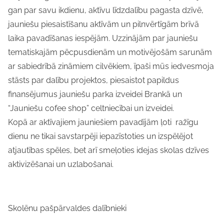
gan par savu ikdienu, aktīvu līdzdalību pagasta dzīvē,
jauniešu piesaistīšanu aktīvām un pilnvērtīgām brīvā
laika pavadīšanas iespējām. Uzzinājām par jauniešu
tematiskajām pēcpusdienām un motivējošām sarunām
ar sabiedrībā zināmiem cilvēkiem, īpaši mūs iedvesmoja
stāsts par dalību projektos, piesaistot papildus
finansējumus jauniešu parka izveidei Brankā un
“Jauniešu cofee shop” celtniecībai un izveidei.
Kopā ar aktīvajiem jauniešiem pavadījām ļoti ražīgu
dienu ne tikai savstarpēji iepazīstoties un izspēlējot
atjautības spēles, bet arī smeļoties idejas skolas dzīves
aktivizēšanai un uzlabošanai.
Skolēnu pašpārvaldes dalībnieki