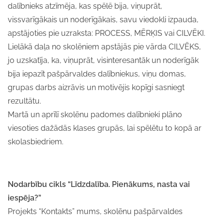
dalībnieks atzīmēja, kas spēlē bija, viņuprāt,
vissvarīgākais un noderīgākais, savu viedokli izpauda,
apstājoties pie uzraksta: PROCESS, MĒRĶIS vai CILVĒKI.
Lielākā daļa no skolēniem apstājās pie vārda CILVĒKS,
jo uzskatīja, ka, viņuprāt, visinteresantāk un noderīgāk
bija iepazīt pašpārvaldes dalībniekus, viņu domas,
grupas darbs aizrāvis un motivējis kopīgi sasniegt
rezultātu.
Martā un aprīlī skolēnu padomes dalībnieki plāno
viesoties dažādās klases grupās, lai spēlētu to kopā ar
skolasbiedriem.
Nodarbību cikls “Līdzdalība. Pienākums, nasta vai
iespēja?”
Projekts “Kontakts” mums, skolēnu pašpārvaldes