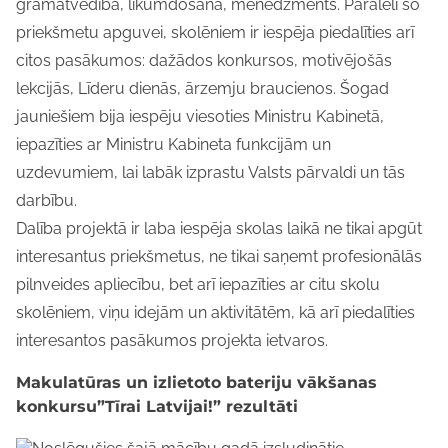
grāmatvedība, likumdošana, menedžments. Paralēli šo
priekšmetu apguvei, skolēniem ir iespēja piedalīties arī
citos pasākumos: dažādos konkursos, motivējošās
lekcijās, Līderu dienās, ārzemju braucienos. Šogad
jauniešiem bija iespēju viesoties Ministru Kabinetā,
iepazīties ar Ministru Kabineta funkcijām un
uzdevumiem, lai labāk izprastu Valsts pārvaldi un tās
darbību.
Dalība projektā ir laba iespēja skolas laikā ne tikai apgūt
interesantus priekšmetus, ne tikai saņemt profesionālās
pilnveides apliecību, bet arī iepazīties ar citu skolu
skolēniem, viņu idejām un aktivitātēm, kā arī piedalīties
interesantos pasākumos projekta ietvaros.
Makulatūras un izlietoto bateriju vākšanas
konkursu”Tīrai Latvijai!” rezultāti