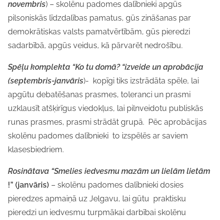
novembris
) – skolēnu padomes dalībnieki apgūs
pilsoniskās līdzdalības pamatus, gūs zināšanas par
demokrātiskas valsts pamatvērtībām, gūs pieredzi
sadarbībā, apgūs veidus, kā pārvarēt nedrošību.
Spēļu komplekta “Ko tu domā? “izveide un aprobācija
(septembris-janvāris
)- kopīgi tiks izstrādāta spēle, lai
apgūtu debatēšanas prasmes, toleranci un prasmi
uzklausīt atšķirīgus viedokļus, lai pilnveidotu publiskās
runas prasmes, prasmi strādāt grupā. Pēc aprobācijas
skolēnu padomes dalībnieki to izspēlēs ar saviem
klasesbiedriem.
Rosinātava “Smelies iedvesmu mazām un lielām lietām
!” (janvāris)
– skolēnu padomes dalībnieki dosies
pieredzes apmaiņā uz Jelgavu, lai gūtu praktisku
pieredzi un iedvesmu turpmākai darbībai skolēnu