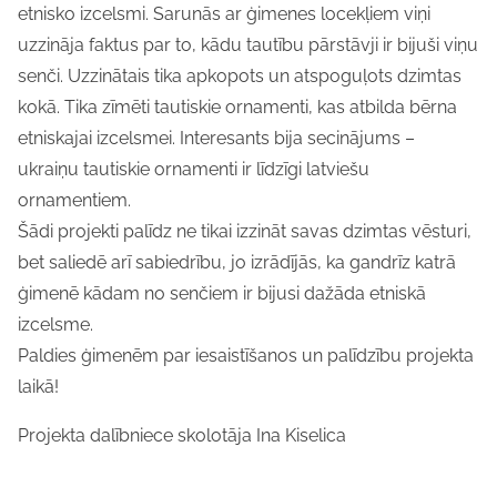
etnisko izcelsmi. Sarunās ar ģimenes locekļiem viņi
uzzināja faktus par to, kādu tautību pārstāvji ir bijuši viņu
senči. Uzzinātais tika apkopots un atspoguļots dzimtas
kokā. Tika zīmēti tautiskie ornamenti, kas atbilda bērna
etniskajai izcelsmei. Interesants bija secinājums –
ukraiņu tautiskie ornamenti ir līdzīgi latviešu
ornamentiem.
Šādi projekti palīdz ne tikai izzināt savas dzimtas vēsturi,
bet saliedē arī sabiedrību, jo izrādījās, ka gandrīz katrā
ģimenē kādam no senčiem ir bijusi dažāda etniskā
izcelsme.
Paldies ģimenēm par iesaistīšanos un palīdzību projekta
laikā!
Projekta dalībniece skolotāja Ina Kiselica