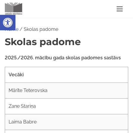
S
k
Open toolbar
i
p
Home
/ Skolas padome
t
Skolas padome
o
c
2025./2026. mācību gada skolas padomes sastāvs
o
n
Vecāki
t
e
Mārīte Teterovska
n
t
Zane Stariņa
Laima Babre