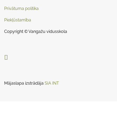
Privātuma politika
Piekļūstamība
Copyright © Vangažu vidusskola

Mājaslapa izstrādāja
SIA INT
Designed by
Nasio Themes
||
Powered by
WordPress