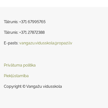
Tālrunis: +371 67995765
Tālrunis: +371 27872388
E-pasts:
vangazu.vidusskola@ropazi.lv
Privātuma politika
Piekļūstamība
Copyright © Vangažu vidusskola