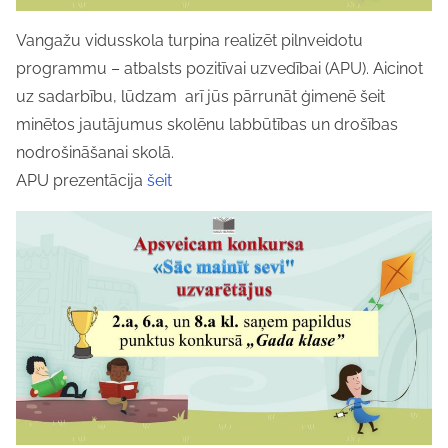
Vangažu vidusskola turpina realizēt pilnveidotu
programmu – atbalsts pozitīvai uzvedībai (APU). Aicinot
uz sadarbību, lūdzam arī jūs pārrunāt ģimenē šeit
minētos jautājumus skolēnu labbūtības un drošības
nodrošināšanai skolā.
APU prezentācija
šeit