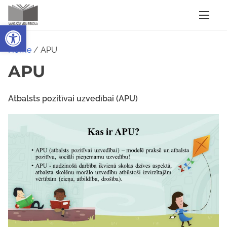
S
k
Open toolbar
i
p
Home
/ APU
t
APU
o
c
Atbalsts pozitīvai uzvedībai (APU)
o
n
t
e
n
t