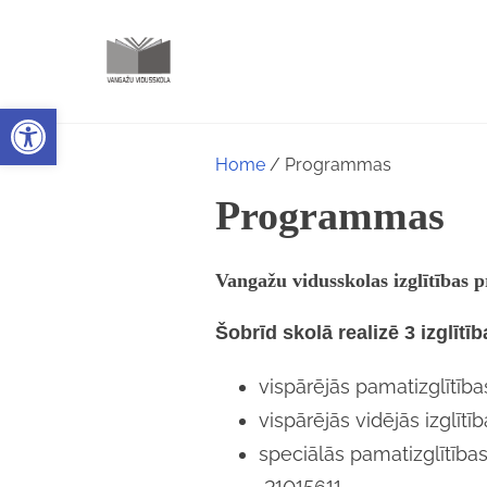
S
k
i
Open toolbar
p
t
Home
/ Programmas
o
Programmas
c
o
Vangažu vidusskolas izglītības
n
t
Šobrīd skolā realizē 3 izglīt
e
n
vispārējās pamatizglītīb
t
vispārējās vidējās izglīt
speciālās pamatizglītīb