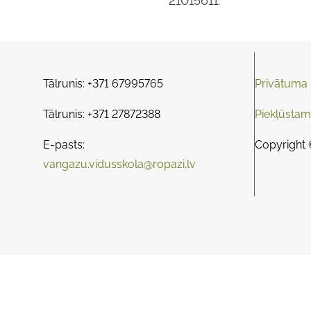
21015611.
Tālrunis: +371 67995765
Privātuma p
Tālrunis: +371 27872388
Piekļūstam
E-pasts:
Copyright 
vangazu.vidusskola@ropazi.lv