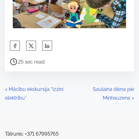
S
h
P
a
25 sec read
o
r
s
e
t
t
P
<
Mācību ekskursija “Izzini
Saulaina diena pie
r
h
elektrību”
Minhauzena
>
o
e
i
a
s
s
d
p
t
t
o
Tālrunis: +371 67995765
i