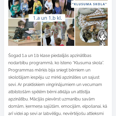
i
s
p
o
s
t
o
n
Šogad 1.a un 1.b klase piedalījās apzinātības
:
nodarbību programmā, ko īsteno “Klusuma skola”.
Programmas mērķis bija sniegt bērniem un
skolotājam iespēju uz mirkli apzināties un sajust
sevi. Ar praktiskiem vingrinājumiem un vecumam
atbilstošām spēlēm bērni atklāja un attīstīja
apzinātību. Mācījās pievērst uzmanību savām
domām, ķermeņa sajūtām, emocijām, elpošanai, kā
arī videi ap sevi ar labvēlīgu, nevērtējošu attieksmi