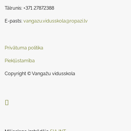
s
s
m
Tālrunis: +371 27872388
t
n
e
o
E-pasts:
vangazu.vidusskola@ropazi.lv
a
n
:
v
i
Privātuma politika
g
Piekļūstamība
a
Copyright © Vangažu vidusskola
t
i

o
n