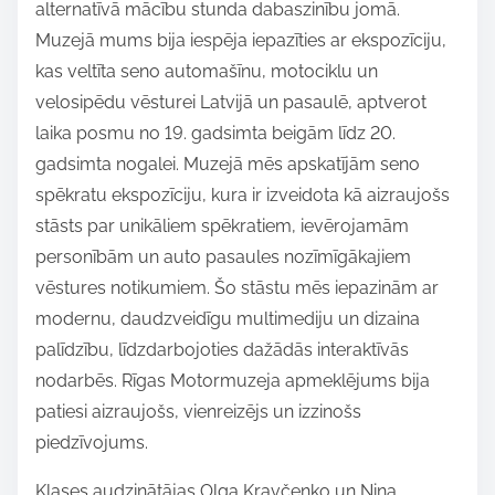
alternatīvā mācību stunda dabaszinību jomā.
h
Muzejā mums bija iespēja iepazīties ar ekspozīciju,
i
kas veltīta seno automašīnu, motociklu un
s
velosipēdu vēsturei Latvijā un pasaulē, aptverot
p
laika posmu no 19. gadsimta beigām līdz 20.
o
gadsimta nogalei. Muzejā mēs apskatījām seno
s
spēkratu ekspozīciju, kura ir izveidota kā aizraujošs
t
stāsts par unikāliem spēkratiem, ievērojamām
o
personībām un auto pasaules nozīmīgākajiem
n
vēstures notikumiem. Šo stāstu mēs iepazinām ar
:
modernu, daudzveidīgu multimediju un dizaina
palīdzību, līdzdarbojoties dažādās interaktīvās
nodarbēs. Rīgas Motormuzeja apmeklējums bija
patiesi aizraujošs, vienreizējs un izzinošs
piedzīvojums.
Klases audzinātājas Olga Kravčenko un Ņina