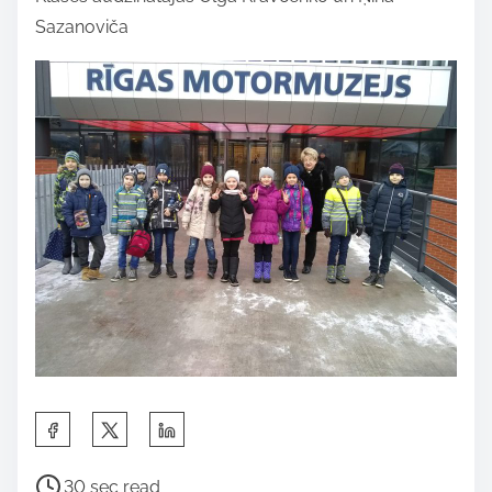
Sazanoviča
S
h
P
a
30 sec read