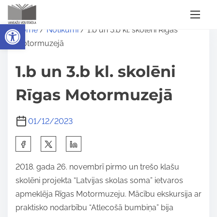
S
Open toolbar
Home
/
Notikumi
/ 1.b un 3.b kl. skolēni Rīgas
k
Motormuzejā
i
p
1.b un 3.b kl. skolēni
t
o
Rīgas Motormuzejā
c
o
01/12/2023
n
S
t
h
e
2018. gada 26. novembrī pirmo un trešo klašu
a
n
skolēni projekta “Latvijas skolas soma” ietvaros
r
t
apmeklēja Rīgas Motormuzeju. Mācību ekskursija ar
e
praktisko nodarbību “Atlecošā bumbiņa” bija
t