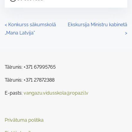
o
r
s
e
t
t
P
<
Konkurss sākumskolā
Ekskursija Ministru kabinetā
r
h
„Mana Latvija”
>
o
e
i
a
s
s
d
p
t
t
o
Tālrunis: +371 67995765
s
i
s
m
Tālrunis: +371 27872388
t
n
e
o
E-pasts:
vangazu.vidusskola@ropazi.lv
a
n
:
v
i
Privātuma politika