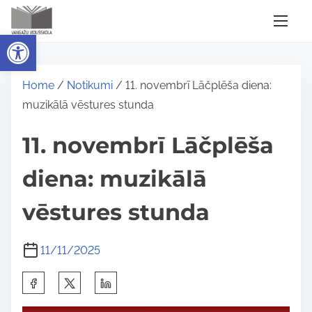
S
k
Open toolbar
i
p
Home
/
Notikumi
/ 11. novembrī Lāčplēša diena:
t
muzikālā vēstures stunda
o
c
11. novembrī Lāčplēša
o
n
diena: muzikālā
t
e
vēstures stunda
n
t
11/11/2025
S
h