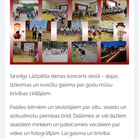
a
r
e
t
h
i
s
p
o
Sirsnīgs Lāčplēša dienas koncerts skolā – dejas,
s
dziesmas un svecīšu gaisma par godu mūsu
t
brīvības cīnītājiem.
o
Paldies bērniem un skolotājiem par siltu, skaistu un
n
aizkustinošu piemiņas brīdi. Dalāmies ar vēl dažiem
:
skaistiem mirkļiem un pateicamies vecākiem par
video un fotogrāfijām. Lai gaisma un brīvība