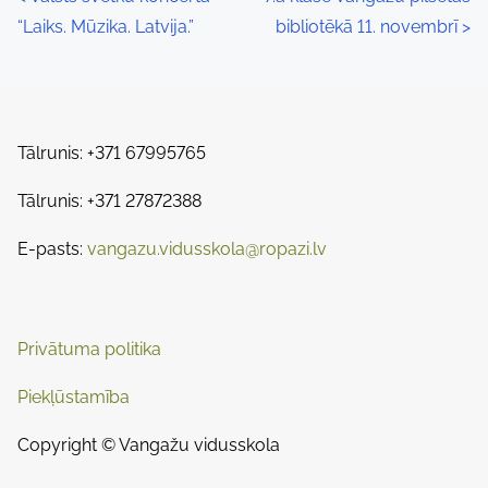
P
r
h
“Laiks. Mūzika. Latvija.”
bibliotēkā 11. novembrī
>
o
e
i
a
s
s
d
p
t
t
o
Tālrunis: +371 67995765
s
i
s
m
Tālrunis: +371 27872388
t
n
e
o
E-pasts:
vangazu.vidusskola@ropazi.lv
a
n
:
v
i
Privātuma politika
g
Piekļūstamība
a
Copyright © Vangažu vidusskola
t