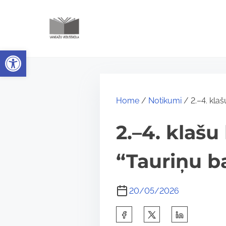
S
k
i
Open toolbar
p
t
o
c
Home
/
Notikumi
/ 2.–4. klaš
o
2.–4. klaš
n
t
“Tauriņu ba
e
n
20/05/2026
t
S