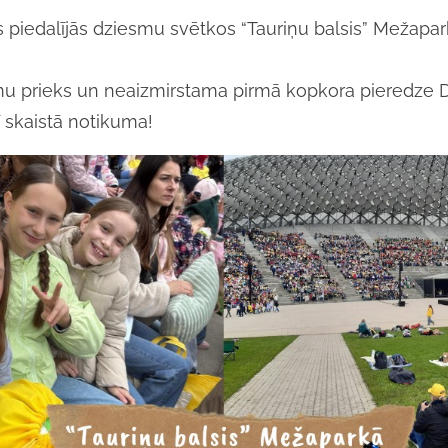
 piedalījās dziesmu svētkos “Tauriņu balsis” Mežapar
mu prieks un neaizmirstama pirmā kopkora pieredze Dz
 skaistā notikuma!