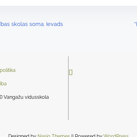
ības skolas soma. Ievads
“
olitika

ība
© Vangažu vidusskola
Designed by
Nasio Themes
||
Powered by
WordPress