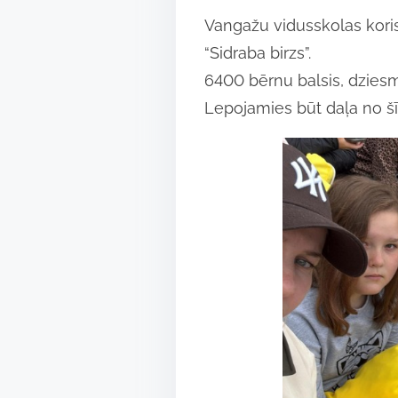
h
Vangažu vidusskolas koris
a
“Sidraba birzs”.
r
6400 bērnu balsis, dzies
e
Lepojamies būt daļa no šī
t
h
i
s
p
o
s
t
o
n
: