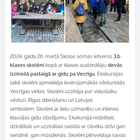
i
s
p
o
s
t
2024. gada 26. martā Skolas somas ietveros
3.b
o
klases skolēni
kopā ar klases audzinātāju
devās
n
izzinošā pastaigā ar gidu pa Vecrīgu.
Ekskursijas
:
laikā skolēni apmeklēja ievērojamākās vēsturiskās
Vecrīgas vietas. Skolēni uzzināja par viduslaiku
vēsturi, Rīgas dibināšanu un Latvijas
simboliem. Skolēni ar lielu uzmanību un interesi
klausījās gidu stāstījumu. Ekskursijā redzētais,
dzirdētais un uzzinātais saistās ar cilvēku dzīvi gan
senatnē, gan mūsdienās. Skolēni pilnveidoja savas