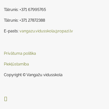
p
t
t
o
Tālrunis: +371 67995765
s
i
s
m
Tālrunis: +371 27872388
t
n
e
o
E-pasts:
vangazu.vidusskola@ropazi.lv
a
n
:
v
i
Privātuma politika
g
Piekļūstamība
a
Copyright © Vangažu vidusskola
t
i

o