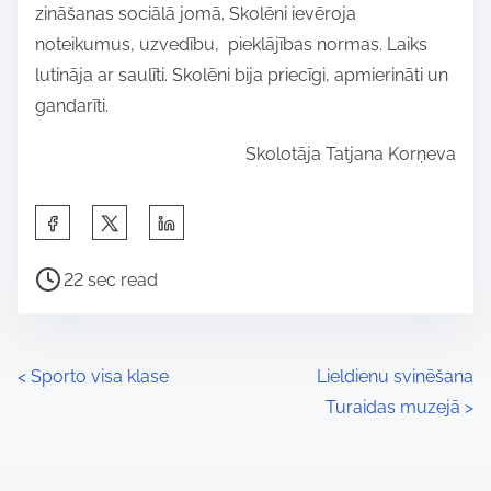
zināšanas sociālā jomā. Skolēni ievēroja
noteikumus, uzvedību, pieklājības normas. Laiks
lutināja ar saulīti. Skolēni bija priecīgi, apmierināti un
gandarīti.
Skolotāja Tatjana Korņeva
S
h
P
a
22 sec read
o
r
s
e
t
t
P
<
Sporto visa klase
Lieldienu svinēšana
r
h
Turaidas muzejā
>
o
e
i
a
s
s
d