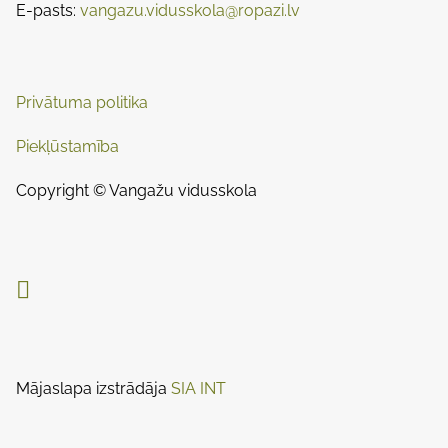
E-pasts:
vangazu.vidusskola@ropazi.lv
a
n
:
v
i
Privātuma politika
g
Piekļūstamība
a
Copyright © Vangažu vidusskola
t
i

o
n
Mājaslapa izstrādāja
SIA INT