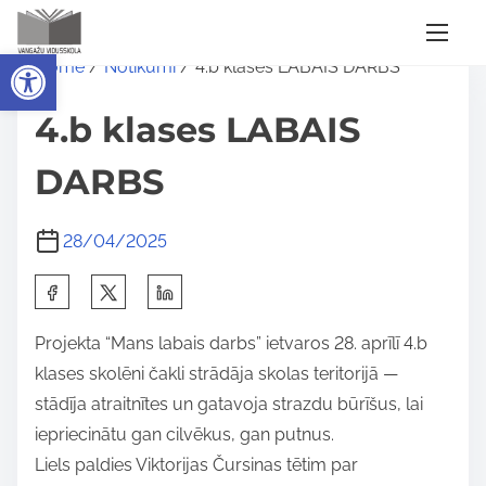
S
Open toolbar
Home
/
Notikumi
/ 4.b klases LABAIS DARBS
k
i
4.b klases LABAIS
p
t
DARBS
o
c
28/04/2025
o
S
n
h
t
Projekta “Mans labais darbs” ietvaros 28. aprīlī 4.b
a
e
klases skolēni čakli strādāja skolas teritorijā —
r
n
stādīja atraitnītes un gatavoja strazdu būrīšus, lai
e
t
iepriecinātu gan cilvēkus, gan putnus.
t
Liels paldies Viktorijas Čursinas tētim par
h