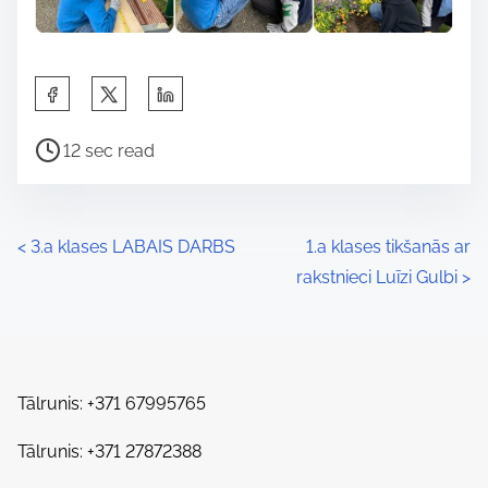
S
h
P
a
12 sec read
o
r
s
e
t
t
P
<
3.a klases LABAIS DARBS
1.a klases tikšanās ar
r
h
rakstnieci Luīzi Gulbi
>
o
e
i
a
s
s
d
p
t
t
o
Tālrunis: +371 67995765
s
i
s
m
Tālrunis: +371 27872388
t
n
e
o