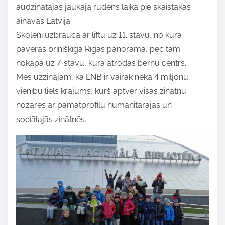
audzinātājas jaukajā rudens laikā pie skaistākās
t
ainavas Latvijā.
h
Skolēni uzbrauca ar liftu uz 11. stāvu, no kura
i
pavērās brīnišķīga Rīgas panorāma, pēc tam
s
nokāpa uz 7. stāvu, kurā atrodas bērnu centrs.
p
Mēs uzzinājām, ka LNB ir vairāk nekā 4 miljonu
o
vienību liels krājums, kurš aptver visas zinātņu
s
nozares ar pamatprofilu humanitārajās un
t
sociālajās zinātnēs.
o
n
: