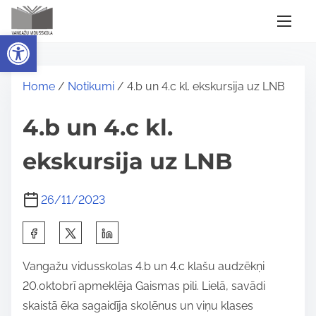
S
k
Open toolbar
i
p
Home
/
Notikumi
/ 4.b un 4.c kl. ekskursija uz LNB
t
o
4.b un 4.c kl.
c
o
ekskursija uz LNB
n
t
26/11/2023
e
n
S
t
h
Vangažu vidusskolas 4.b un 4.c klašu audzēkņi
a
20.oktobrī apmeklēja Gaismas pili. Lielā, savādi
r
skaistā ēka sagaidīja skolēnus un viņu klases
e