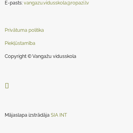
E-pasts:
vangazu.vidusskola@ropazi.lv
a
n
:
v
i
Privātuma politika
g
Piekļūstamība
a
Copyright © Vangažu vidusskola
t
i

o
n
Mājaslapa izstrādāja
SIA INT