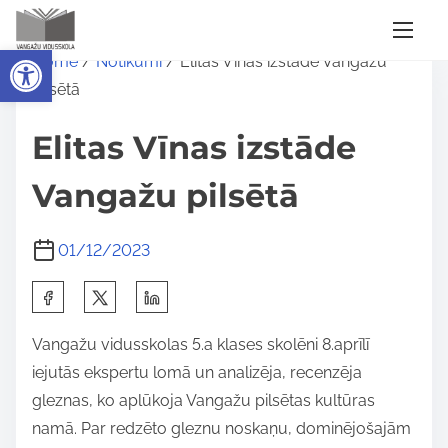
S
Open toolbar
Home
/
Notikumi
/ Elitas Vīnas izstāde Vangažu
k
pilsētā
i
p
Elitas Vīnas izstāde
t
o
Vangažu pilsētā
c
o
01/12/2023
n
S
t
h
e
Vangažu vidusskolas 5.a klases skolēni 8.aprīlī
a
n
iejutās ekspertu lomā un analizēja, recenzēja
r
t
gleznas, ko aplūkoja Vangažu pilsētas kultūras
e
namā. Par redzēto gleznu noskaņu, dominējošajām
t