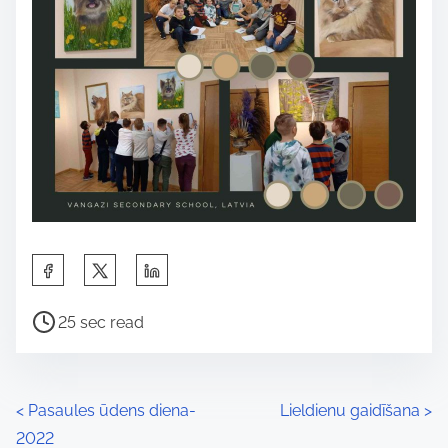
S
h
P
a
25 sec read
o
r
s
e
t
t
P
<
Pasaules ūdens diena-
Lieldienu gaidīšana
>
r
h
2022