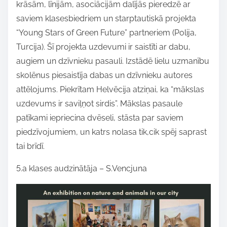
krāsām, līnijām, asociācijām dalījās pieredzē ar
h
saviem klasesbiedriem un starptautiskā projekta
i
“Young Stars of Green Future” partneriem (Polija,
s
Turcija). Šī projekta uzdevumi ir saistīti ar dabu,
p
augiem un dzīvnieku pasauli. Izstādē lielu uzmanību
o
skolēnus piesaistīja dabas un dzīvnieku autores
s
attēlojums. Piekrītam Helvēcija atziņai, ka “mākslas
t
uzdevums ir saviļņot sirdis”. Mākslas pasaule
o
patīkami iepriecina dvēseli, stāsta par saviem
n
piedzīvojumiem, un katrs nolasa tik,cik spēj saprast
:
tai brīdī.
5.a klases audzinātāja – S.Vencjuna