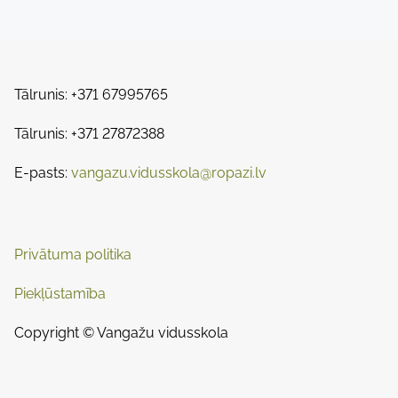
o
e
i
a
s
s
d
p
t
t
o
Tālrunis: +371 67995765
s
i
s
m
Tālrunis: +371 27872388
t
n
e
o
E-pasts:
vangazu.vidusskola@ropazi.lv
a
n
:
v
i
Privātuma politika
g
Piekļūstamība
a
Copyright © Vangažu vidusskola
t
i