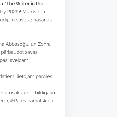
ta
“The Writer in the
 day 2026)! Mums bija
audījām savas zināšanas
hana Abbasoğlu un Zehra
, pārbaudot savas
īpaši sveicam
atiem, lietojam paroles,
am drošāku un atbildīgāku
tere), @Pāles pamatskola