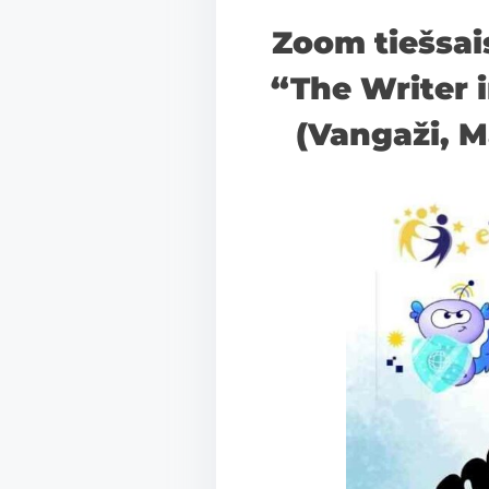
h
Zoom tiešsai
a
r
“The Writer i
e
(Vangaži, M
t
h
i
s
p
o
s
t
o
n
: