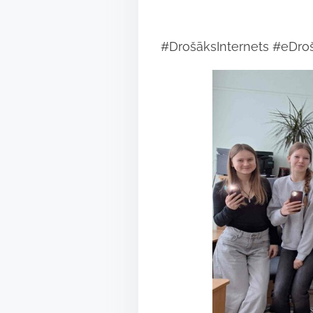
#DrošāksInternets #eDroš