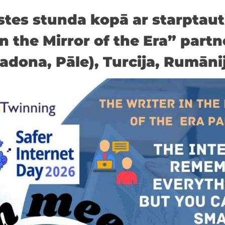
stes stunda kopā ar starptaut
n the Mirror of the Era” partn
adona, Pāle), Turcija, Rumānij