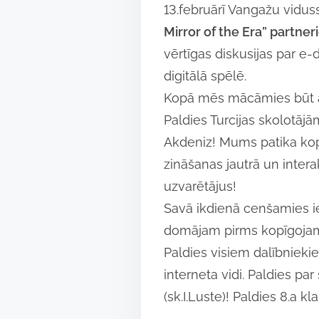
13.februārī Vangažu vidu
Mirror of the Era” partne
vērtīgas diskusijas par 
digitālā spēlē.
Kopā mēs mācāmies būt atbi
Paldies Turcijas skolotāj
Akdeniz! Mums patika kop
zināšanas jautrā un inter
uzvarētājus!
Savā ikdienā cenšamies ie
domājam pirms kopīgojam i
Paldies visiem dalībnieki
interneta vidi. Paldies p
(sk.I.Luste)! Paldies 8.a 