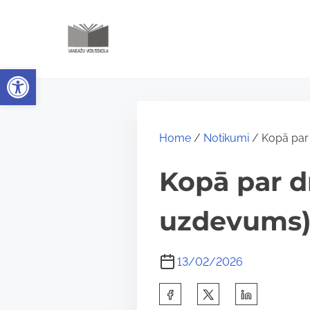
S
k
i
Open toolbar
p
t
o
c
Home
/
Notikumi
/ Kopā par 
o
Kopā par d
n
t
uzdevums
e
n
13/02/2026
t
S