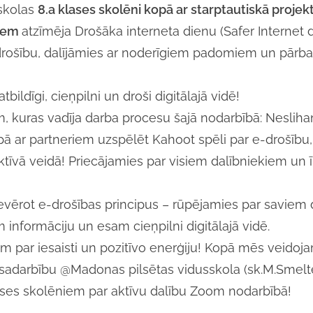
sskolas
8.a klases skolēni kopā ar starptautiskā projek
riem
atzīmēja Drošāka interneta dienu (Safer Internet
e-drošību, dalījāmies ar noderīgiem padomiem un pārb
ldīgi, cieņpilni un droši digitālajā vidē!
ām, kuras vadīja darba procesu šajā nodarbībā: Nesli
ā ar partneriem uzspēlēt Kahoot spēli par e-drošību
aktīvā veidā! Priecājamies par visiem dalībniekiem un 
vērot e-drošības principus – rūpējamies par saviem d
nformāciju un esam cieņpilni digitālajā vidē.
em par iesaisti un pozitīvo enerģiju! Kopā mēs veidoj
ar sadarbību @Madonas pilsētas vidusskola (sk.M.Smel
klases skolēniem par aktīvu dalību Zoom nodarbībā!