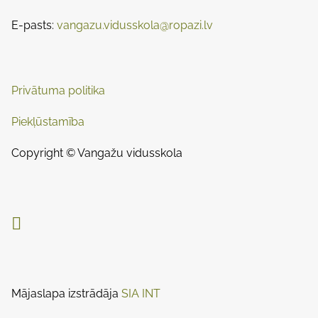
n
e
o
E-pasts:
vangazu.vidusskola@ropazi.lv
a
n
:
v
i
Privātuma politika
g
Piekļūstamība
a
Copyright © Vangažu vidusskola
t
i

o
n
Mājaslapa izstrādāja
SIA INT