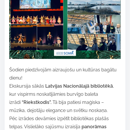
e
t
h
i
s
p
o
s
t
Šodien piedzīvojām aizraujošu un kultūras bagātu
o
dienu!
n
Ekskursija sākās
Latvijas Nacionālajā bibliotēkā
,
:
kur vispirms noskatījāmies burvīgo baleta
izrādi
“Riekstkodis”.
Tā bija patiesi maģiska –
mūzika, dejotāju elegance un svētku noskaņa.
Pēc izrādes devāmies izpētīt bibliotēkas plašās
telpas. Vislielāko sajūsmu izraisīja
panorāmas