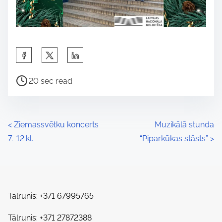
S
h
P
a
20 sec read
o
r
s
e
t
t
P
<
Ziemassvētku koncerts
Muzikālā stunda
r
h
7.-12.kl.
“Piparkūkas stāsts”
>
o
e
i
a
s
s
d
p
t
t
o
Tālrunis: +371 67995765
s
i
s
m
Tālrunis: +371 27872388
t