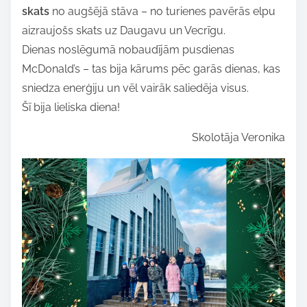
skats
no augšējā stāva – no turienes pavērās elpu
aizraujošs skats uz Daugavu un Vecrīgu.
Dienas noslēgumā nobaudījām pusdienas
McDonald’s – tas bija kārums pēc garās dienas, kas
sniedza enerģiju un vēl vairāk saliedēja visus.
Šī bija lieliska diena!
Skolotāja Veronika