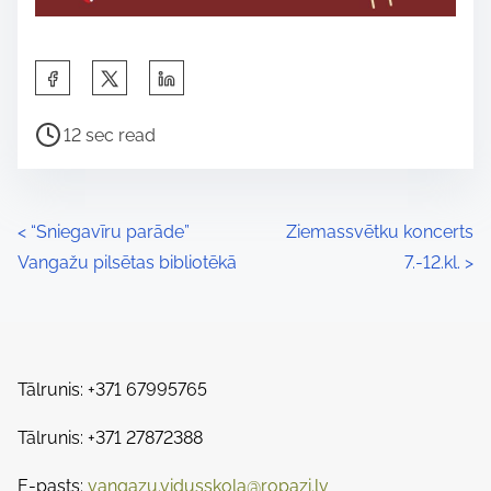
S
h
P
a
12 sec read
o
r
s
e
t
t
P
<
“Sniegavīru parāde”
Ziemassvētku koncerts
r
h
Vangažu pilsētas bibliotēkā
7.-12.kl.
>
o
e
i
a
s
s
d
p
t
t
o
Tālrunis: +371 67995765
s
i
s
m
Tālrunis: +371 27872388
t
n
e
o
E-pasts:
vangazu.vidusskola@ropazi.lv