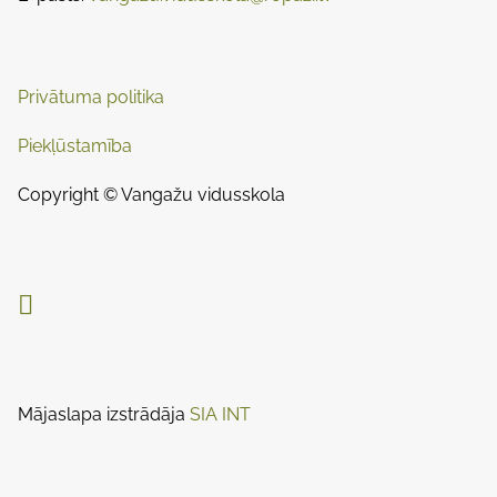
a
n
:
v
i
Privātuma politika
g
Piekļūstamība
a
Copyright © Vangažu vidusskola
t
i

o
n
Mājaslapa izstrādāja
SIA INT