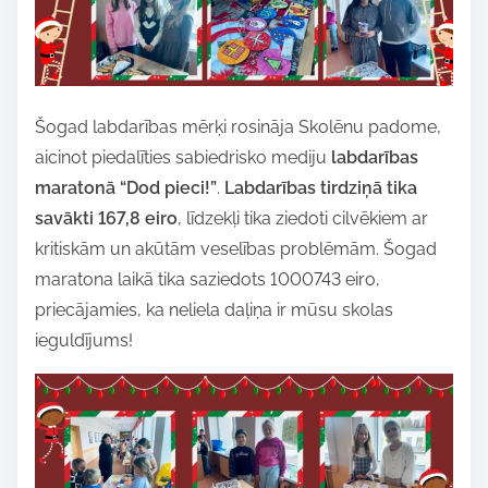
p
o
s
t
Šogad labdarības mērķi rosināja Skolēnu padome,
o
aicinot piedalīties sabiedrisko mediju
labdarības
n
maratonā “Dod pieci!”
.
Labdarības tirdziņā tika
:
savākti 167,8 eiro
, līdzekļi tika ziedoti cilvēkiem ar
kritiskām un akūtām veselības problēmām. Šogad
maratona laikā tika saziedots 1000743 eiro,
priecājamies, ka neliela daļiņa ir mūsu skolas
ieguldījums!