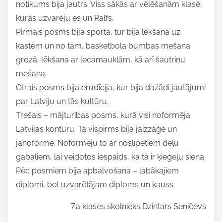
notikums bija jautrs. Viss sākās ar vēlēšanām klasē,
i
kurās uzvarēju es un Ralfs.
s
Pirmais posms bija sporta, tur bija lēkšana uz
p
kastēm un no tām, basketbola bumbas mešana
o
grozā, lēkšana ar lecamauklām, kā arī šautriņu
s
mešana.
t
Otrais posms bija erudīcija, kur bija dažādi jautājumi
o
par Latviju un tās kultūru.
n
Trešais – mājturības posms, kurā visi noformēja
:
Latvijas kontūru. Tā vispirms bija jāizzāģē un
jānoformē. Noformēju to ar noslīpētiem dēļu
gabaliem, lai veidotos iespaids, ka tā ir ķieģeļu siena.
Pēc posmiem bija apbalvošana – labākajiem
diplomi, bet uzvarētājam diploms un kauss.
7.a klases skolnieks Dzintars Seņičevs