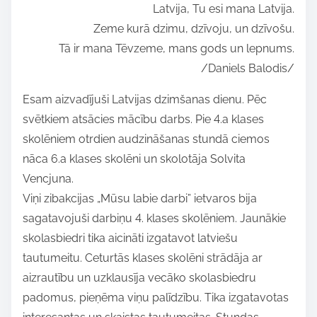
Latvija, Tu esi mana Latvija.
Zeme kurā dzimu, dzīvoju, un dzīvošu.
Tā ir mana Tēvzeme, mans gods un lepnums.
/Daniels Balodis/
Esam aizvadījuši Latvijas dzimšanas dienu. Pēc
svētkiem atsācies mācību darbs. Pie 4.a klases
skolēniem otrdien audzināšanas stundā ciemos
nāca 6.a klases skolēni un skolotāja Solvita
Vencjuna.
Viņi zibakcijas „Mūsu labie darbi” ietvaros bija
sagatavojuši darbiņu 4. klases skolēniem. Jaunākie
skolasbiedri tika aicināti izgatavot latviešu
tautumeitu. Ceturtās klases skolēni strādāja ar
aizrautību un uzklausīja vecāko skolasbiedru
padomus, pieņēma viņu palīdzību. Tika izgatavotas