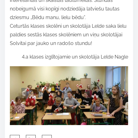
interesantas un skaistas tautumeitas. Stundas
nobeigumā visi kopīgi nodziedāja latviešu tautas
dziesmu „Bēdu manu, lielu bēdu”.
Ceturtās klases skolēni un skolotāja Lelde saka lielu
paldies sestās klases skolēniem un viņu skolotājai
Solvitai par jauko un radošo stundu!
4.a klases izglītojamie un skolotāja Lelde Nagle