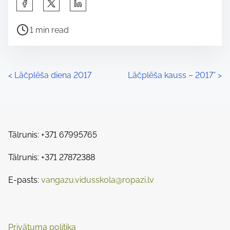
S
h
P
a
1 min read
o
r
s
e
t
t
P
<
Lāčplēša diena 2017
Lāčplēša kauss – 2017”
>
r
h
o
e
i
a
s
s
d
p
Tālrunis: +371 67995765
t
t
o
s
i
Tālrunis: +371 27872388
s
m
t
n
E-pasts:
vangazu.vidusskola@ropazi.lv
e
o
a
n
:
v
Privātuma politika