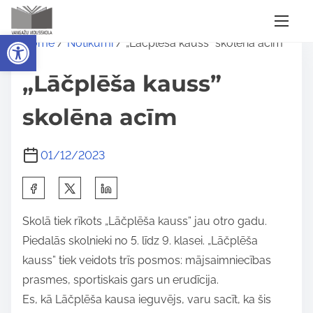
S
Open toolbar
Home
/
Notikumi
/ „Lāčplēša kauss” skolēna acīm
k
i
„Lāčplēša kauss”
p
t
skolēna acīm
o
c
01/12/2023
o
S
n
h
t
Skolā tiek rīkots „Lāčplēša kauss” jau otro gadu.
a
e
Piedalās skolnieki no 5. līdz 9. klasei. „Lāčplēša
r
n
kauss” tiek veidots trīs posmos: mājsaimniecības
e
t
prasmes, sportiskais gars un erudīcija.
t
Es, kā Lāčplēša kausa ieguvējs, varu sacīt, ka šis
h