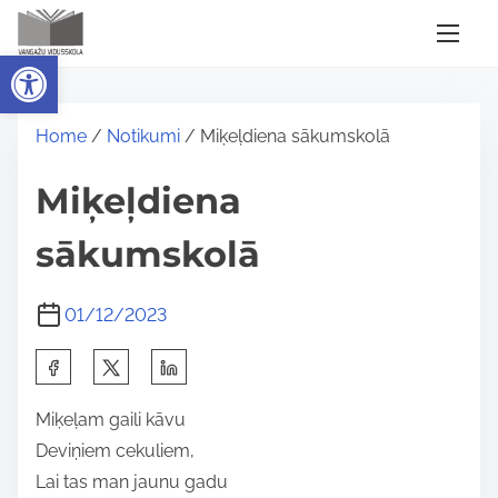
S
k
Open toolbar
i
p
Home
/
Notikumi
/ Miķeļdiena sākumskolā
t
o
Miķeļdiena
c
o
sākumskolā
n
t
01/12/2023
e
n
S
t
h
Miķeļam gaili kāvu
a
Deviņiem cekuliem,
r
Lai tas man jaunu gadu
e