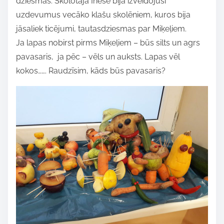
dziesmas. Skolotāja Inese bija izveidojusi
uzdevumus vecāko klašu skolēniem, kuros bija
jāsaliek ticējumi, tautasdziesmas par Miķeļiem.
Ja lapas nobirst pirms Miķeļiem – būs silts un agrs
pavasaris, ja pēc – vēls un auksts. Lapas vēl
kokos……. Raudzīsim, kāds būs pavasaris?