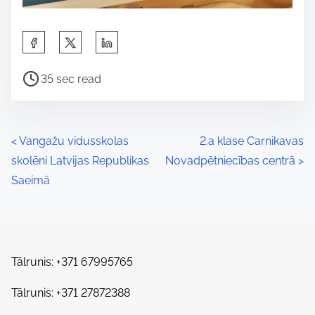
S
h
P
a
35 sec read
o
r
s
e
t
t
P
<
Vangažu vidusskolas
2.a klase Carnikavas
r
h
skolēni Latvijas Republikas
Novadpētniecības centrā
>
o
e
i
Saeimā
a
s
s
d
p
t
t
o
s
i
s
Tālrunis: +371 67995765
m
t
n
e
Tālrunis: +371 27872388
o
a