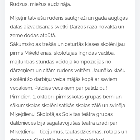
Rudzus, miežus audzināja.
t
h
Miķeļi ir latviešu rudens saulgrieži un gada auglīgās
i
daļas aizvadīšanas svētki. Dārzos raža novākta un
s
zeme dodas atpūtā.
p
Sākumskolas trešās un ceturtās klases skolēni jau
o
pirms Miķeļdienas, skolotājas Ingrīdas vadībā,
s
mājturības stundās veidoja kompozīcijas no
t
dārzeņiem un citām rudens veltēm. Jaunāko klašu
o
skolēni šo darbiņu veica mājās kopā ar saviem
n
vecākiem. Paldies vecākiem par palīdzību!
:
Pirmdien, 1. oktobrī, pirmsskolas grupas bērni un
sākumskolas skolēni satikās skolas zālē un svinēja
Miķeļdienu. Skolotājas Solvitas teātra grupas
dalībnieces bija sagatavojušas teātra izrādi par
Miķeļdienu – ticējumus, tautasdziesmas, rotaļas un