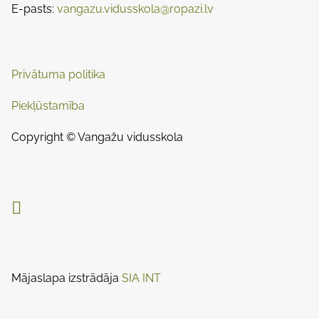
n
E-pasts:
vangazu.vidusskola@ropazi.lv
:
v
i
Privātuma politika
g
Piekļūstamība
a
t
Copyright © Vangažu vidusskola
i
o

n
Mājaslapa izstrādāja
SIA INT