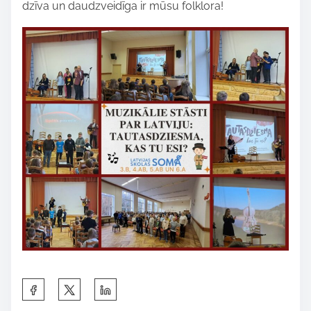
dzīva un daudzveidīga ir mūsu folklora!
i
s
p
o
s
t
o
n
:
S
h