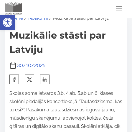
S
Open toolbar
Home
/
Notikumi
/ Muzikālie stāsti par Latviju
k
i
Muzikālie stāsti par
p
t
Latviju
o
c
30/10/2025
o
S
n
h
t
Skolas soma ietvaros 3.b, 4.ab, 5.ab un 6. klases
a
e
skolēni piedalījās koncertlekcijā “Tautasdziesma, kas
r
n
tu esi?”. Pasākumā tautasdziesmas ieguva jaunu,
e
t
mūsdienīgu skanējumu, apvienojot kokles, čella,
t
ģitāras un digitālo skaņu pasauli. Skolēni atklāja, cik
h