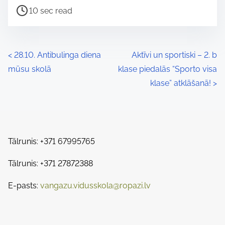
P
a
10 sec read
o
r
s
e
t
t
P
<
28.10. Antibulinga diena
Aktīvi un sportiski – 2. b
r
h
mūsu skolā
klase piedalās “Sporto visa
o
e
i
klase” atklāšanā!
>
a
s
s
d
p
t
t
o
s
i
s
Tālrunis: +371 67995765
m
t
n
e
Tālrunis: +371 27872388
o
a
n
E-pasts:
vangazu.vidusskola@ropazi.lv
:
v
i