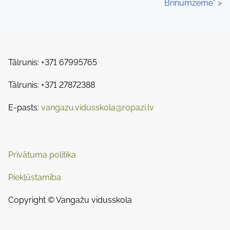
s
s
Brīnumzemē”
>
d
p
t
t
o
s
i
s
m
t
n
Tālrunis: +371 67995765
e
o
a
Tālrunis: +371 27872388
n
:
v
E-pasts:
vangazu.vidusskola@ropazi.lv
i
g
Privātuma politika
a
Piekļūstamība
t
Copyright © Vangažu vidusskola
i
o