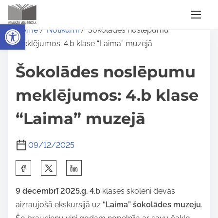
S
Open toolbar
Home
/
Notikumi
/ Šokolādes noslēpumu
k
meklējumos: 4.b klase “Laima” muzejā
i
p
Šokolādes noslēpumu
t
o
meklējumos: 4.b klase
c
“Laima” muzejā
o
n
t
09/12/2025
e
S
n
h
t
9 decembrī 2025.g. 4.b
klases skolēni devās
a
aizraujošā ekskursijā uz
“Laima” šokolādes muzeju
.
r