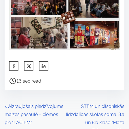
S
h
P
a
16 sec read
o
r
s
e
t
t
P
<
Aizraujošais piedzīvojums
STEM un pilsoniskās
r
h
maizes pasaulē – ciemos
līdzdalības skolas soma. 8.a
o
e
i
pie “LĀČIEM”
un 8.b klase “Mazā
a