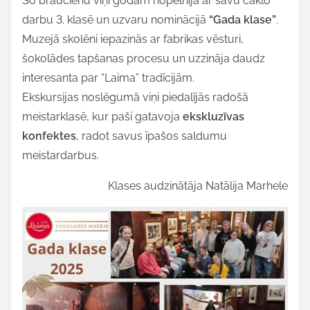
Šo braucienu viņi godam nopelnīja ar savu čaklo
e
darbu 3. klasē un uzvaru nominācijā
“Gada klase”
.
t
Muzejā skolēni iepazinās ar fabrikas vēsturi,
h
šokolādes tapšanas procesu un uzzināja daudz
i
interesanta par “Laima” tradīcijām.
s
Ekskursijas noslēgumā viņi piedalījās radošā
p
meistarklasē, kur paši gatavoja
ekskluzīvas
o
konfektes
, radot savus īpašos saldumu
s
meistardarbus.
t
o
Klases audzinātāja Natālija Marhele
n
: