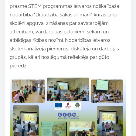
prasme STEM programmas ietvaros notika īpaša
r
nodarbība “Draudzība sākas ar mani”, kuras laikā
e
skolēni apguva zināšanas par savstarpējām
t
attiecībām, vardarbības cēloņiem, sekām un
h
atbildīgas rīcības nozīmi. Nodarbības ietvaros
i
skolēni analizēja piemērus, diskutēja un darbojās
s
grupās, kā arī noslēgumā reflektēja par gūto
p
pieredzi.
o
s
t
o
n
: