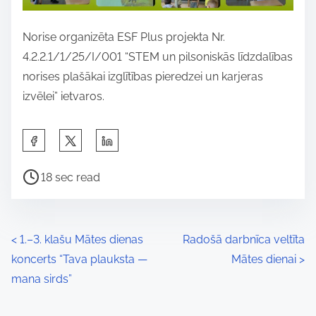
Norise organizēta ESF Plus projekta Nr.
4.2.2.1/1/25/I/001 “STEM un pilsoniskās līdzdalības
norises plašākai izglītības pieredzei un karjeras
izvēlei” ietvaros.
S
h
P
a
18 sec read
o
r
s
e
t
t
P
<
1.–3. klašu Mātes dienas
Radošā darbnīca veltīta
r
h
koncerts “Tava plauksta —
Mātes dienai
>
o
e
i
mana sirds”
a
s
s
d
p