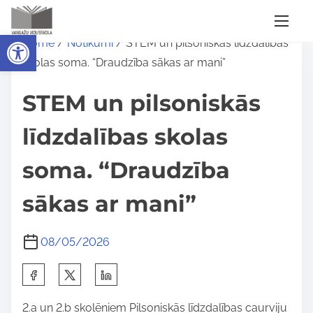
S
Open toolbar
Home
/
Notikumi
/ STEM un pilsoniskās līdzdalības
k
skolas soma. “Draudzība sākas ar mani”
i
p
STEM un pilsoniskās
t
o
līdzdalības skolas
c
soma. “Draudzība
o
n
sākas ar mani”
t
e
08/05/2026
n
t
S
h
2.a un 2.b skolēniem Pilsoniskās līdzdalības caurviju
a