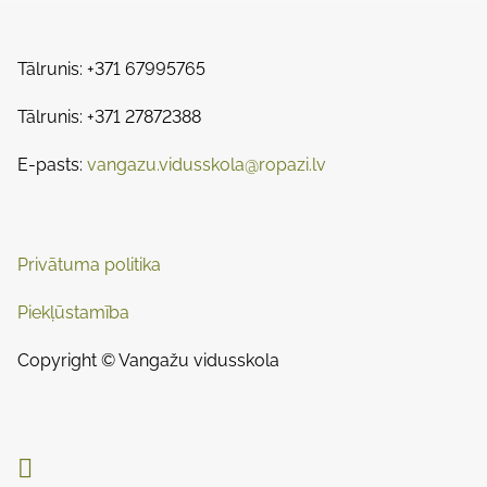
t
t
o
s
i
s
Tālrunis: +371 67995765
m
t
n
e
Tālrunis: +371 27872388
o
a
n
E-pasts:
vangazu.vidusskola@ropazi.lv
:
v
i
Privātuma politika
g
Piekļūstamība
a
t
Copyright © Vangažu vidusskola
i
o
