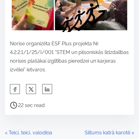
Norise organizēta ESF Plus projekta Nr.
4.2.2.1/1/25/I/001 “STEM un pilsoniskās līdzdalības
norises plašākai izglītības pieredzei un karjeras
izvēlei” ietvaros.
S
h
P
a
22 sec read
o
r
s
e
t
t
P
<
Teici, teici, valodiņa
Siltums katrā karotē
>
r