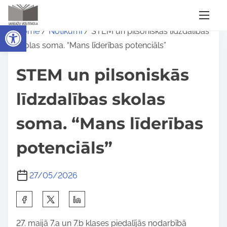
S
Open toolbar
Home
/
Notikumi
/ STEM un pilsoniskās līdzdalības
k
skolas soma. “Mans līderības potenciāls”
i
p
STEM un pilsoniskās
t
o
līdzdalības skolas
c
soma. “Mans līderības
o
n
potenciāls”
t
e
27/05/2026
n
t
S
h
27. maijā 7.a un 7.b klases piedalījās nodarbībā
a