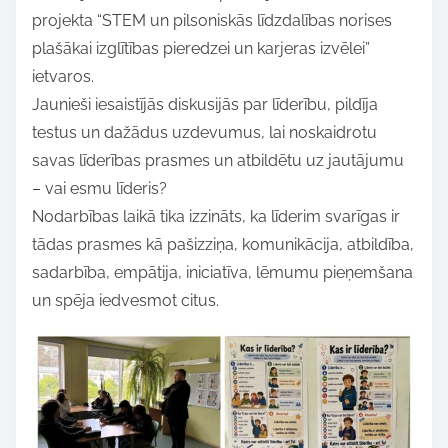
projekta “STEM un pilsoniskās līdzdalības norises
r
plašākai izglītības pieredzei un karjeras izvēlei”
e
ietvaros.
t
Jaunieši iesaistījās diskusijās par līderību, pildīja
h
testus un dažādus uzdevumus, lai noskaidrotu
i
savas līderības prasmes un atbildētu uz jautājumu
s
– vai esmu līderis?
p
Nodarbības laikā tika izzināts, ka līderim svarīgas ir
o
tādas prasmes kā pašizziņa, komunikācija, atbildība,
s
sadarbība, empātija, iniciatīva, lēmumu pieņemšana
t
un spēja iedvesmot citus.
o
n
: