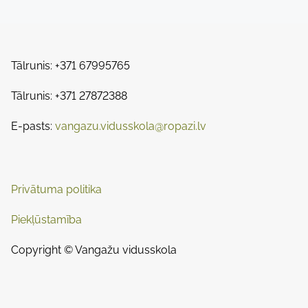
h
o
e
i
a
s
s
d
p
Tālrunis: +371 67995765
t
t
o
s
i
Tālrunis: +371 27872388
s
m
t
n
E-pasts:
vangazu.vidusskola@ropazi.lv
e
o
a
n
:
v
Privātuma politika
i
Piekļūstamība
g
Copyright © Vangažu vidusskola
a
t