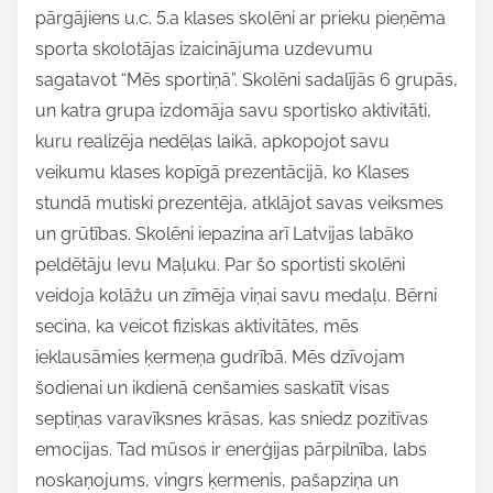
pārgājiens u.c. 5.a klases skolēni ar prieku pieņēma
sporta skolotājas izaicinājuma uzdevumu
sagatavot “Mēs sportiņā”. Skolēni sadalījās 6 grupās,
un katra grupa izdomāja savu sportisko aktivitāti,
kuru realizēja nedēļas laikā, apkopojot savu
veikumu klases kopīgā prezentācijā, ko Klases
stundā mutiski prezentēja, atklājot savas veiksmes
un grūtības. Skolēni iepazina arī Latvijas labāko
peldētāju Ievu Maļuku. Par šo sportisti skolēni
veidoja kolāžu un zīmēja viņai savu medaļu. Bērni
secina, ka veicot fiziskas aktivitātes, mēs
ieklausāmies ķermeņa gudrībā. Mēs dzīvojam
šodienai un ikdienā cenšamies saskatīt visas
septiņas varavīksnes krāsas, kas sniedz pozitīvas
emocijas. Tad mūsos ir enerģijas pārpilnība, labs
noskaņojums, vingrs ķermenis, pašapziņa un