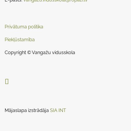
a
n
:
v
i
Privātuma politika
g
Piekļūstamība
a
Copyright © Vangažu vidusskola
t
i

o
n
Mājaslapa izstrādāja
SIA INT