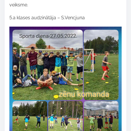
veiksme.
5.a klases audzinātāja – S.Vencjuna