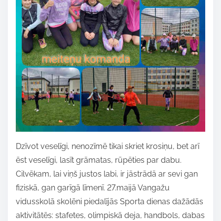
h
i
s
p
o
s
t
o
n
:
Dzīvot veselīgi, nenozīmē tikai skriet krosiņu, bet arī
ēst veselīgi, lasīt grāmatas, rūpēties par dabu.
Cilvēkam, lai viņš justos labi, ir jāstrādā ar sevi gan
fiziskā, gan garīgā līmenī. 27.maijā Vangažu
vidusskolā skolēni piedalījās Sporta dienas dažādās
aktivitātēs: stafetes, olimpiskā deja, handbols, dabas