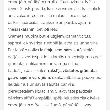
emocijām, vērtībām un attiecību nozīmei cilvēka
dzīvē. Stāsts parāda, ka ne vienmēr viss, kas notiek
ar cilvēku, ir redzams no malas — bieži sāpes,
bailes, nedrošība, trauksme un pārdzīvojumi ir
“nesaskatāmi”
, bet ļoti reāli.
Grāmata mudina būt iejūtīgiem, pamanīt citus,
saprast, cik svarīga ir empātija, atbalsts un saruna.
Par izlasīto notika
lasītāju seminārs
, kurā skolēni
dalījās savos iespaidos, domās un secinājumos par
grāmatas notikumiem un varoņu rīcību.
Radošajā daļā skolēni
rakstīja vēstules grāmatas
galvenajiem varoņiem
, izsakot atbalstu, padomus,
jautājumus un savas sajūtas par viņu
pieredzētajām situācijām. Šī aktivitāte palīdzēja
bērniem attīstīt empātiju, spēju iejusties cita cilvēka
emocijās un dzīves skatījumā, pārvērtēt savas