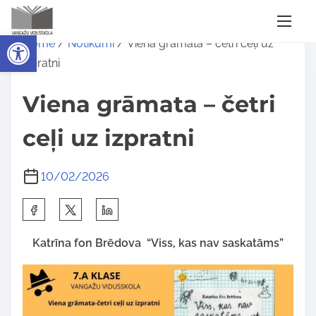
S
Open toolbar
Home
/
Notikumi
/ Viena grāmata – četri ceļi uz
k
izpratni
i
p
Viena grāmata – četri
t
o
ceļi uz izpratni
c
o
10/02/2026
n
S
t
h
e
Katrīna fon Brēdova “Viss, kas nav saskatāms”
a
n
r
t
e
t