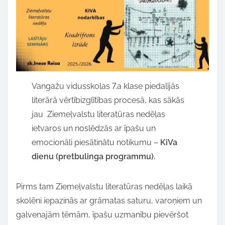
h
i
s
p
o
s
Vangažu vidusskolas 7.a klase piedalījās
t
literārā vērtībizglītības procesā, kas sākās
o
jau Ziemeļvalstu literatūras nedēļas
n
ietvaros un noslēdzās ar īpašu un
:
emocionāli piesātinātu notikumu –
KiVa
dienu (pretbulinga programmu).
Pirms tam Ziemeļvalstu literatūras nedēļas laikā
skolēni iepazinās ar grāmatas saturu, varoņiem un
galvenajām tēmām, īpašu uzmanību pievēršot