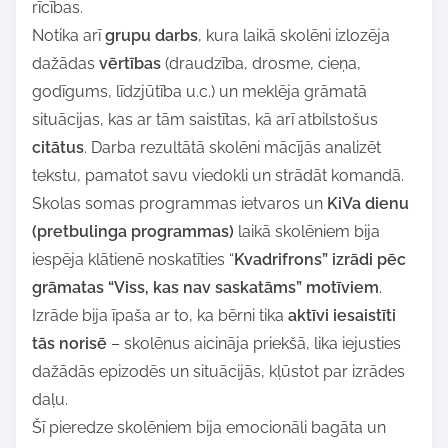
rīcības.
Notika arī
grupu darbs
, kura laikā skolēni izlozēja
dažādas
vērtības
(draudzība, drosme, cieņa,
godīgums, līdzjūtība u.c.) un meklēja grāmatā
situācijas, kas ar tām saistītas, kā arī atbilstošus
citātus
. Darba rezultātā skolēni mācījās analizēt
tekstu, pamatot savu viedokli un strādāt komandā.
Skolas somas programmas ietvaros un
KiVa dienu
(pretbulinga programmas)
laikā skolēniem bija
iespēja klātienē noskatīties “
Kvadrifrons”
izrādi pēc
grāmatas “Viss, kas nav saskatāms” motīviem
.
Izrāde bija īpaša ar to, ka bērni tika
aktīvi iesaistīti
tās norisē
– skolēnus aicināja priekšā, lika iejusties
dažādās epizodēs un situācijās, kļūstot par izrādes
daļu.
Šī pieredze skolēniem bija emocionāli bagāta un