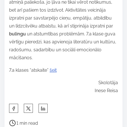
atmiņā paliekoša, jo ļāva ne tikai vērot notikumus,
bet arī pašiem tos izdzīvot. Aktivitātes veicināja
izpratni par savstarpējo cieņu, empātiju, atbildību
un līdzcilvēku atbalstu, kā arī stiprināja izpratni par
bulingu
un atstumtības problēmām. 7.a klase guva
vērtīgu pieredzi, kas apvienoja literatūru un kultūru,
radošumu, sadarbību un sociāli emocionālo
mācīšanos.
7.a klases “atskaite”
šeit
Skolotāja
Inese Reisa
S
h
P
a
1 min read