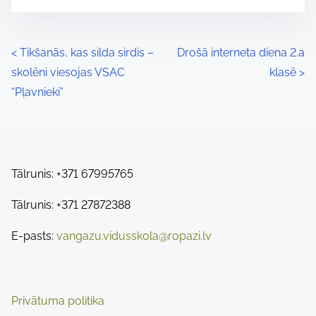
o
r
s
e
t
t
P
<
Tikšanās, kas silda sirdis –
Drošā interneta diena 2.a
r
h
skolēni viesojas VSAC
klasē
>
o
e
i
“Pļavnieki”
a
s
s
d
p
t
t
o
s
i
s
Tālrunis: +371 67995765
m
t
n
e
Tālrunis: +371 27872388
o
a
n
E-pasts:
vangazu.vidusskola@ropazi.lv
:
v
i
Privātuma politika
g