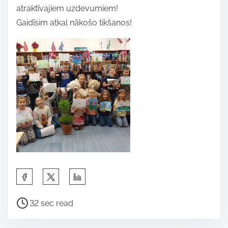
atraktīvajiem uzdevumiem!
Gaidīsim atkal nākošo tikšanos!
S
h
P
a
32 sec read
o
r