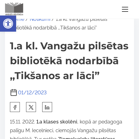
S
Open toolbar
Home
/
Notikumi
/ 1.a kl. Vangažu pilsētas
k
bibliotēkā nodarbībā ,,Tikšanos ar lāci”
i
p
1.a kl. Vangažu pilsētas
t
o
bibliotēkā nodarbībā
c
,,Tikšanos ar lāci”
o
n
t
01/12/2023
e
S
n
h
t
15.11. 2022.
1.a klases skolēni
, kopā ar pedagoga
a
palīgu M. Iecelnieci, ciemojās Vangažu pilsētas
r