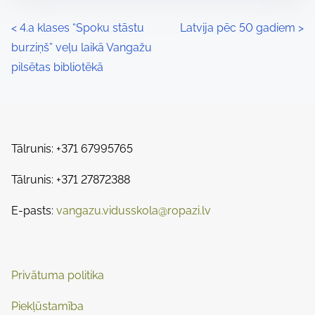
s
e
t
t
P
<
4.a klases “Spoku stāstu
Latvija pēc 50 gadiem
>
r
h
burziņš” veļu laikā Vangažu
o
e
i
pilsētas bibliotēkā
a
s
s
d
p
t
t
o
s
i
s
Tālrunis: +371 67995765
m
t
n
e
Tālrunis: +371 27872388
o
a
n
E-pasts:
vangazu.vidusskola@ropazi.lv
:
v
i
Privātuma politika
g
Piekļūstamība
a