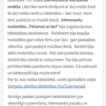
bibliotēkā. Tur notika
Ziemeļvalstu literatūras
e
nedēļa
. Līdzi tika ņemti zīmējumi ar lāci mežā. Kādi
t
tik lāči netika nesti uz bibliotēku – lieli, mazi, resni,
h
tievi, paēduši un mazāk ēduši…
Interesantu
i
nodarbību ,,Tikšanos ar lāci”
bija sagatavojušas
s
bilbliotēkas darbinieces. Skolēniem bija iespēja
p
noskatīties gan video filmu par lāci, gan piedalīties
o
viktorīnā, gan padejot mūzikas ritmā. Skolēni bija
s
aktīvi nodarbību norisē. Pēc labi padarīta darbiņa,
t
skolēni tika cienāti ar saldumiem. Tas bija pirmais
o
pirmklasnieku pasākums ārpus skolas. Cik satraukti
n
un ieinteresēti bija mazie bērni!
:
Par to, kas notika bibliotēkā, variet apskatīties video
Vangažu pilsētas bibliotēkas YouTube kanalā
Sirsnīgs paldies jaukajām bibliotekārēm par
viesmīlīgo uzņemšanu, interesanto pasaku un