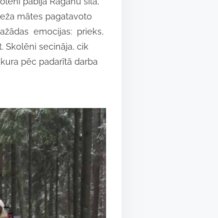
kolēni pabija Raganu silā,
 Meža mātes pagatavoto
ažādas emocijas: prieks,
. Skolēni secināja, cik
nskura pēc padarītā darba