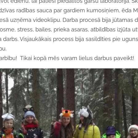
ot ēdienu, lai patiesi piedalītos garšu laboratorijā. S
as dzīvas radības sauca par gardiem kumosiņiem, ēda
sā uzņēma videoklipu. Darba procesā bija jūtamas d
sme, stress, bailes, prieka asaras, atbildības izjūta utt
era darbs. Visjaukākais process bija sasildīties pie ugu
pu.
rbību! Tikai kopā mēs varam lielus darbus paveikt!