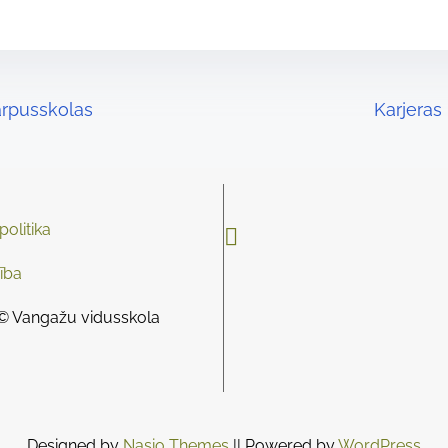
 ārpusskolas
Karjeras
olitika

ība
© Vangažu vidusskola
Designed by
Nasio Themes
||
Powered by
WordPress