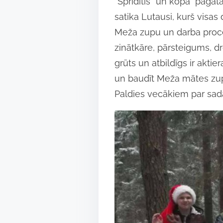
“Sprīdītis” un kopā pagatav
r
satika Lutausi, kurš vis
e
Meža zupu un darba proce
t
zinātkāre, pārsteigums, dro
h
grūts un atbildīgs ir akti
i
un baudīt Meža mātes zu
s
Paldies vecākiem par sada
p
o
s
t
o
n
: