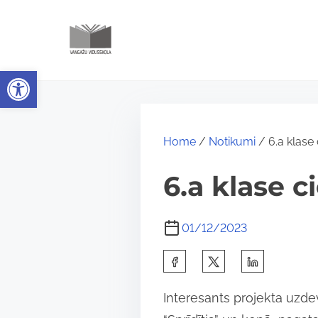
S
k
i
Open toolbar
p
t
o
c
Home
/
Notikumi
/ 6.a klase
o
6.a klase 
n
t
01/12/2023
e
n
S
t
h
Interesants projekta uzde
a