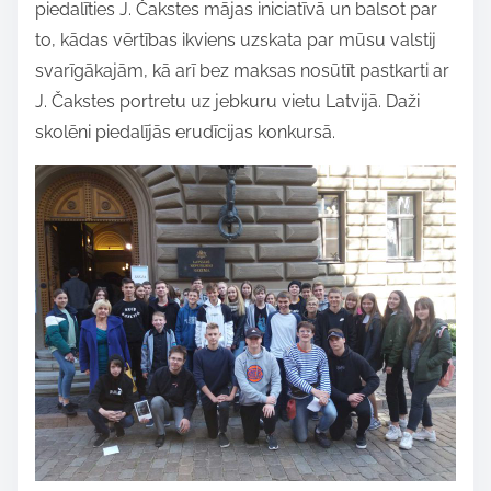
piedalīties J. Čakstes mājas iniciatīvā un balsot par
i
to, kādas vērtības ikviens uzskata par mūsu valstij
s
svarīgākajām, kā arī bez maksas nosūtīt pastkarti ar
p
J. Čakstes portretu uz jebkuru vietu Latvijā. Daži
o
skolēni piedalījās erudīcijas konkursā.
s
t
o
n
: