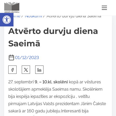
S
Open toolbar
Home
/
Notikumi
/ Atvērto durvju diena Saeimā
k
i
Atvērto durvju diena
p
t
Saeimā
o
c
01/12/2023
o
S
n
h
t
27. septembrī
9. – 10.kl. skolēni
kopā ar vēstures
a
e
skolotājiem apmeklēja Saeimas namu. Skolēniem
r
n
bija iespēja iepazīties ar ekspozīciju , veltītu
e
t
pirmajam Latvijas Valsts prezidentam Jānim Čakste
t
sakarā ar 160 gadu jubileju.Interesanti bija
h