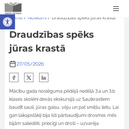
S
Open toolbar
Home
/
Notikumi
/ Draudzības spēks jūras krastā
k
i
Draudzības spēks
p
t
jūras krastā
o
c
27/05/2026
o
S
n
h
t
Mācību gada noslēguma pēdējā nedēļā 3.a un 3.b
a
e
klases skolēni devās ekskursijā uz Saulkrastiem
r
n
baudīt sauli, jūras gaisu, vēju un pat smilšu lietu. Lai
e
t
gan laikapstākļi bija īsti pārbaudījumi drosmei, mēs
t
bijām saliedēti, priecīgi un droši – uzvarēja
h