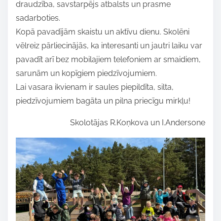
draudzība, savstarpējs atbalsts un prasme
i
sadarboties.
s
Kopā pavadījām skaistu un aktīvu dienu. Skolēni
p
vēlreiz pārliecinājās, ka interesanti un jautri laiku var
o
pavadīt arī bez mobilajiem telefoniem ar smaidiem,
s
sarunām un kopīgiem piedzīvojumiem.
t
Lai vasara ikvienam ir saules piepildīta, silta,
o
piedzīvojumiem bagāta un pilna priecīgu mirkļu!
n
:
Skolotājas R.Koņkova un I.Andersone