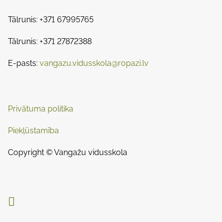
o
s
i
s
Tālrunis: +371 67995765
m
t
n
e
Tālrunis: +371 27872388
o
a
n
E-pasts:
vangazu.vidusskola@ropazi.lv
:
v
i
Privātuma politika
g
Piekļūstamība
a
t
Copyright © Vangažu vidusskola
i
o

n