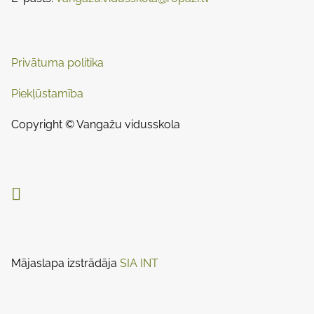
a
n
:
v
i
Privātuma politika
g
Piekļūstamība
a
Copyright © Vangažu vidusskola
t
i

o
n
Mājaslapa izstrādāja
SIA INT