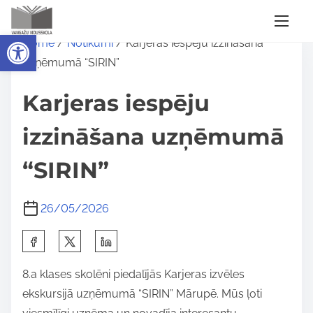
S
Open toolbar
Home
/
Notikumi
/ Karjeras iespēju izzināšana
k
uzņēmumā “SIRIN”
i
p
Karjeras iespēju
t
o
izzināšana uzņēmumā
c
“SIRIN”
o
n
t
26/05/2026
e
S
n
h
t
8.a klases skolēni piedalījās Karjeras izvēles
a
ekskursijā uzņēmumā “SIRIN” Mārupē. Mūs ļoti
r