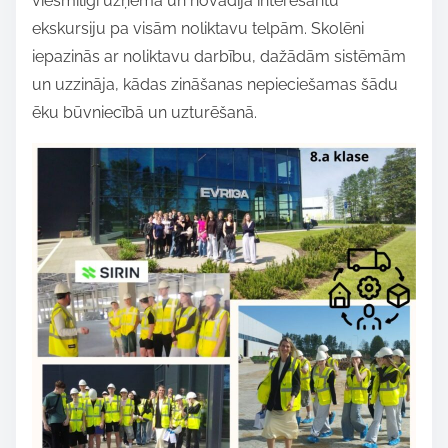
viesmīlīgi uzņēma un novadīja interesantu
e
ekskursiju pa visām noliktavu telpām. Skolēni
t
iepazinās ar noliktavu darbību, dažādām sistēmām
h
un uzzināja, kādas zināšanas nepieciešamas šādu
i
ēku būvniecībā un uzturēšanā.
s
p
o
s
t
o
n
: