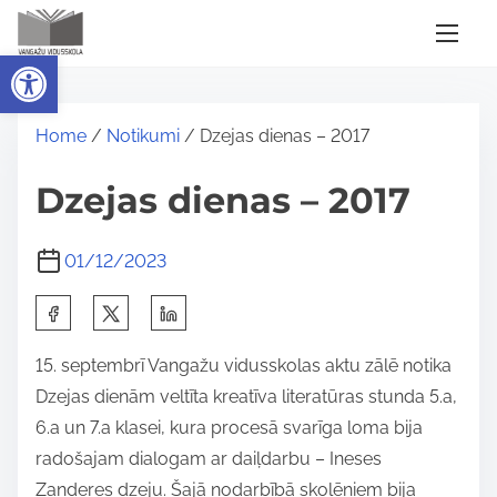
S
k
Open toolbar
i
p
Home
/
Notikumi
/ Dzejas dienas – 2017
t
o
Dzejas dienas – 2017
c
o
01/12/2023
n
t
S
e
h
n
15. septembrī Vangažu vidusskolas aktu zālē notika
a
t
Dzejas dienām veltīta kreatīva literatūras stunda 5.a,
r
6.a un 7.a klasei, kura procesā svarīga loma bija
e
radošajam dialogam ar daiļdarbu – Ineses
t
Zanderes dzeju. Šajā nodarbībā skolēniem bija
h