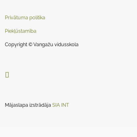
:
v
i
Privātuma politika
g
Piekļūstamība
a
Copyright © Vangažu vidusskola
t
i

o
n
Mājaslapa izstrādāja
SIA INT
Designed by
Nasio Themes
||
Powered by
WordPress