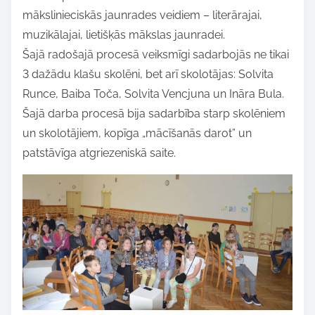
mākslinieciskās jaunrades veidiem – literārajai,
muzikālajai, lietišķās mākslas jaunradei.
Šajā radošajā procesā veiksmīgi sadarbojās ne tikai
3 dažādu klašu skolēni, bet arī skolotājas: Solvita
Runce, Baiba Toča, Solvita Vencjuna un Ināra Bula.
Šajā darba procesā bija sadarbība starp skolēniem
un skolotājiem, kopīga „mācīšanās darot” un
patstāvīga atgriezeniskā saite.