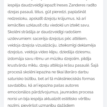
iespēja daudzveidīgi iepazīt Ineses Zanderes radīto
i
dzejas pasauli, tēlus, gūt pieredzi, paplašināt
s
redzesloku, apskatīt dzejoļu krājumus, kā arī
p
iemācīties uzklausīt citu viedokli un izteikt savu.
o
Skolēni strādāja ar daudzveidīgi radošiem
s
uzdevumiem: sacerēja dzejoļus pēc attēliem,
t
veidoja dzejoļa vizualizāciju, izteiksmīgi deklamēja
o
dzejoļus, veidoja video klipu, dziedāja dziesmu,
n
izdomāja savu ritmu un mūziku dzejolim, pildīja
:
krustvārdu mīklu, dzeju attēloja krāsu pasaulē. Šajā
procesā skolēni iepazina ne tikai literāro darbu
saturisko būtību, bet arī tā mākslinieciskās formas
savdabību, kā arī iepazina pašas autores
emocionālos pārdzīvojumus, jaunrades procesa
norisi un bija iespēja aktualizēt estētisko vērtību
nozīmi, pievēršot uzmanību dažādiem