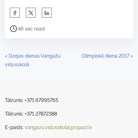
S
h
P
a
46 sec read
o
r
s
e
t
t
P
<
Dzejas dienas Vangažu
Olimpiskā diena 2017
>
r
h
vidusskolā
o
e
i
a
s
s
d
p
t
t
o
Tālrunis: +371 67995765
s
i
s
m
Tālrunis: +371 27872388
t
n
e
o
E-pasts:
vangazu.vidusskola@ropazi.lv
a
n