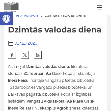
S
Open toolbar
Home
/
Notikumi
/ Dzimtās valodas diena
k
i
Dzimtās valodas diena
p
t
01/12/2023
o
c
S
o
h
n
Atzīmējot
Dzimtās valodas dienu
, literatūras
a
t
stundas
21. februārī 9.a
klasei kopā ar skolotāju
r
e
Inesi Reisu
noritēja Vangažu pilsētas bibliotēkā.
e
n
Sadarbojoties Vangažu pilsētas bibliotēkai un
t
t
Barkavas pagasta bibliotēkai kopā ar izglītības
h
iestādēm:
Vangažu Vidusskola (9.a klase un sk.
i
Inese Reisa)
un
Jēkabpils Agrobiznesa koledžas
s