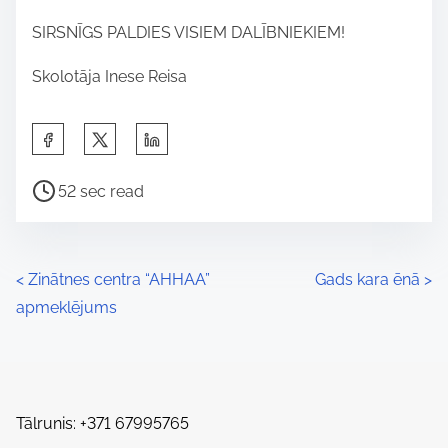
SIRSNĪGS PALDIES VISIEM DALĪBNIEKIEM!
Skolotāja Inese Reisa
S
h
P
a
52 sec read
o
r
s
e
t
t
P
<
Zinātnes centra “AHHAA”
Gads kara ēnā
>
r
h
apmeklējums
o
e
i
a
s
s
d
p
t
t
o
Tālrunis: +371 67995765
s
i
s