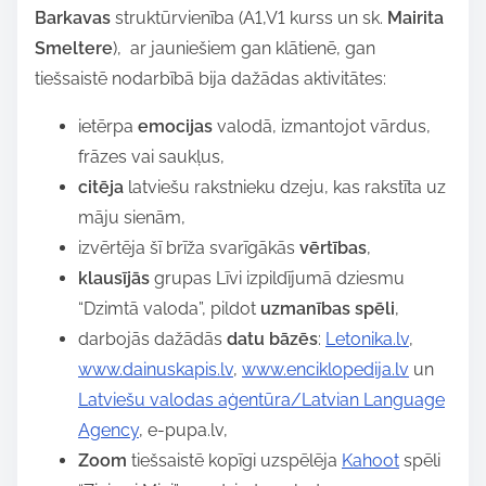
Barkavas
struktūrvienība (A1,V1 kurss un sk.
Mairita
p
Smeltere
), ar jauniešiem gan klātienē, gan
o
tiešsaistē nodarbībā bija dažādas aktivitātes:
s
t
ietērpa
emocijas
valodā, izmantojot vārdus,
o
frāzes vai saukļus,
n
citēja
latviešu rakstnieku dzeju, kas rakstīta uz
:
māju sienām,
izvērtēja šī brīža svarīgākās
vērtības
,
klausījās
grupas Līvi izpildījumā dziesmu
“Dzimtā valoda”, pildot
uzmanības spēli
,
darbojās dažādās
datu bāzēs
:
Letonika.lv
,
www.dainuskapis.lv
,
www.enciklopedija.lv
un
Latviešu valodas aģentūra/Latvian Language
Agency
, e-pupa.lv,
Zoom
tiešsaistē kopīgi uzspēlēja
Kahoot
spēli