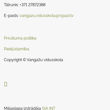
m
Tālrunis: +371 27872388
t
n
e
o
E-pasts:
vangazu.vidusskola@ropazi.lv
a
n
:
v
i
Privātuma politika
g
Piekļūstamība
a
Copyright © Vangažu vidusskola
t
i

o
n
Mājaslapa izstrādāja
SIA INT