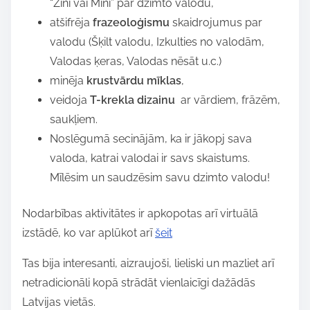
“Zini vai Mini” par dzimto valodu,
atšifrēja
frazeoloģismu
skaidrojumus par
valodu (Šķilt valodu, Izkulties no valodām,
Valodas ķeras, Valodas nēsāt u.c.)
minēja
krustvārdu mīklas
,
veidoja
T-krekla dizainu
ar vārdiem, frāzēm,
saukļiem.
Noslēgumā secinājām, ka ir jākopj sava
valoda, katrai valodai ir savs skaistums.
Mīlēsim un saudzēsim savu dzimto valodu!
Nodarbības aktivitātes ir apkopotas arī virtuālā
izstādē, ko var aplūkot arī
šeit
Tas bija interesanti, aizraujoši, lieliski un mazliet arī
netradicionāli kopā strādāt vienlaicīgi dažādās
Latvijas vietās.